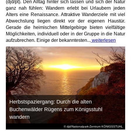
(djd/pt). Den Alltag hinter sich lassen und sich der Natur
ganz nah fühlen: Wandern erlebt bei Urlaubern jeden
Alters eine Renaissance. Attraktive Wanderziele mit viel
Abwechslung liegen direkt vor der eigenen Haustür.
Gerade die heimischen Mittelgebirge bieten vielfältige
Möglichkeiten, individuell oder in der Gruppe in die Natur
aufzubrechen. Einige der bekanntesten...
weiterlesen
Herbstspaziergang: Durch die alten
Buchenwälder Rügens zum Königsstuhl
wandern
© djd/Nationalpark-Zentrum KÖNIGSSTUHL