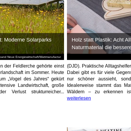
et: Moderne Solarparks
Holz statt Plastik: Acht A
Naturmaterial die bessere
and Neue Energiewirtschaft/Wattmanufactur
en der Feldlerche gehörte einst
(DJD). Praktische Alltagshelfer
urlandschaft im Sommer. Heute
Dabei gibt es für viele Gegen
zum „Vogel des Jahres“ gekürt
nur schöner aussieht, sond
tensive Landwirtschaft, große
Idealerweise stammt das Mate
Verlust strukturreicher...
Wäldern – zu erkennen ist
weiterlesen