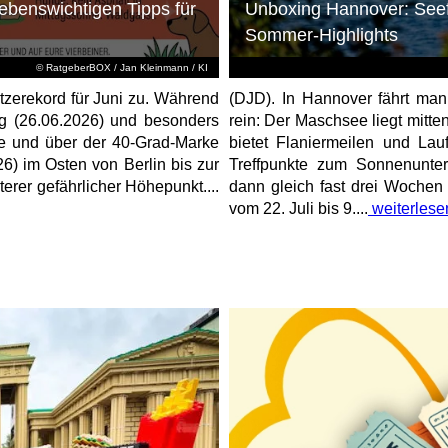
lebenswichtigen Tipps für
Unboxing Hannover: Seef
Sommer-Highlights
© RatgeberBOX / Jan Kleinmann / KI
itzerekord für Juni zu. Während
(DJD). In Hannover fährt man
g (26.06.2026) und besonders
rein: Der Maschsee liegt mitte
e und über der 40-Grad-Marke
bietet Flaniermeilen und Lau
6) im Osten von Berlin bis zur
Treffpunkte zum Sonnenunte
erer gefährlicher Höhepunkt....
dann gleich fast drei Wochen
vom 22. Juli bis 9....
weiterlese