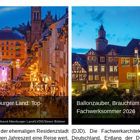
urger Land: Top-
Ballonzauber, Brauchtum,
Fachwerksommer 2026
rband Altenburger Land/LVDG/Simon Büttner
t der ehemaligen Residenzstadt
(DJD). Die Fachwerkarchite
men Jahreszeit eine Reise wert.
Deutschland. Entlang der D