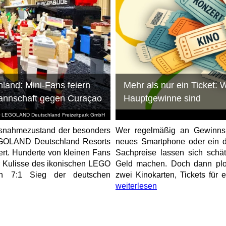
and: Mini-Fans feiern
Mehr als nur ein Ticket:
mannschaft gegen Curaçao
Hauptgewinne sind
 LEGOLAND Deutschland Freizeitpark GmbH
Ausnahmezustand der besonders
Wer regelmäßig an Gewinnsp
EGOLAND Deutschland Resorts
neues Smartphone oder ein di
ert. Hunderte von kleinen Fans
Sachpreise lassen sich schät
r Kulisse des ikonischen LEGO
Geld machen. Doch dann plop
en 7:1 Sieg der deutschen
zwei Kinokarten, Tickets für e
weiterlesen