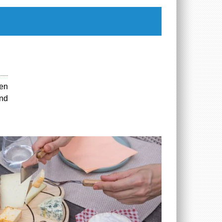
nen
und