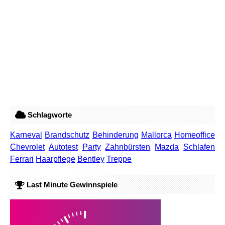
Schlagworte
Karneval
Brandschutz
Behinderung
Mallorca
Homeoffice
Chevrolet
Autotest
Party
Zahnbürsten
Mazda
Schlafen
Ferrari
Haarpflege
Bentley
Treppe
Last Minute Gewinnspiele