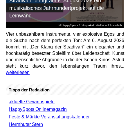
Stradivari“ bringt am 6. August 2026 ein
musikalisches Jahrhundertprojekt auf die
Leinwand
© HappySpots / Filmplakat: Weltkino Filmverleih
Vier unbezahlbare Instrumente, vier explosive Egos und
die Suche nach dem perfekten Ton: Am 6. August 2026
kommt mit „Der Klang der Stradivari“ ein eleganter und
hochkarätig besetzter Spielfilm über Leidenschaft, Kunst
und menschliche Abgründe in die deutschen Kinos. Astrid
steht kurz davor, den lebenslangen Traum ihres...
weiterlesen
Tipps der Redaktion
aktuelle Gewinnspiele
HappySpots Onlinemagazin
Feste & Märkte Veranstaltungskalender
Herrnhuter Stern