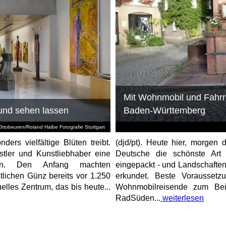
Mit Wohnmobil und Fahr
 und sehen lassen
Baden-Württemberg
Ottobeuren/Roland Halbe Fotografie Stuttgart
ders vielfältige Blüten treibt.
(djd/pt). Heute hier, morgen 
stler und Kunstliebhaber eine
Deutsche die schönste Art 
en. Den Anfang machten
eingepackt - und Landschaften
tlichen Günz bereits vor 1.250
erkundet. Beste Voraussetz
elles Zentrum, das bis heute...
Wohnmobilreisende zum Bei
RadSüden...
weiterlesen