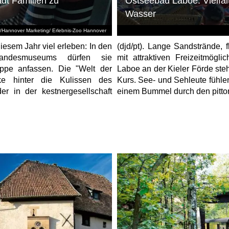
ädt Familien zu
Ostseebad Laboe: Vielfäl
Wasser
d/Hannover Marketing/ Erlebnis-Zoo Hannover
iesem Jahr viel erleben: In den
(djd/pt). Lange Sandstrände,
Landesmuseums dürfen sie
mit attraktiven Freizeitmög
ippe anfassen. Die "Welt der
Laboe an der Kieler Förde steh
cke hinter die Kulissen des
Kurs. See- und Sehleute fühle
r in der kestnergesellschaft
einem Bummel durch den pittor