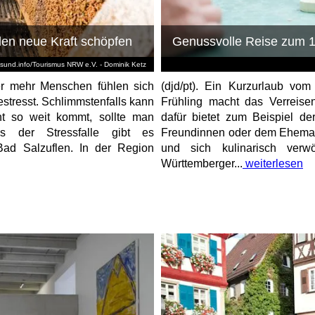
len neue Kraft schöpfen
Genussvolle Reise zum 1
esund.info/Tourismus NRW e.V. - Dominik Ketz
mmer mehr Menschen fühlen sich
(djd/pt). Ein Kurzurlaub vo
estresst. Schlimmstenfalls kann
Frühling macht das Verreis
ht so weit kommt, sollte man
dafür bietet zum Beispiel de
us der Stressfalle gibt es
Freundinnen oder dem Ehemann
 Bad Salzuflen. In der Region
und sich kulinarisch ve
Württemberger...
weiterlesen