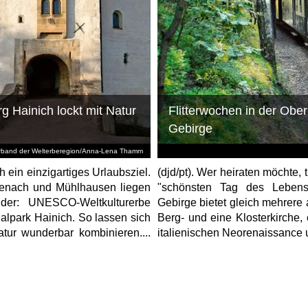
g Hainich lockt mit Natur
Flitterwochen in der Ober
Gebirge
erband der Welterberegion/Anna-Lena Thamm
ch ein einzigartiges Urlaubsziel.
(djd/pt). Wer heiraten möchte,
senach und Mühlhausen liegen
"schönsten Tag des Lebens"
nder: UNESCO-Weltkulturerbe
Gebirge bietet gleich mehrere
lpark Hainich. So lassen sich
Berg- und eine Klosterkirche,
tur wunderbar kombinieren....
italienischen Neorenaissance u