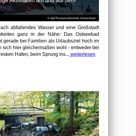
tige Aktivitäten am und auf dem
© djd/Tourismusbetrieb Ostseebad
 flach abfallendes Wasser und eine Großstadt
lichkeiten ganz in der Nähe: Das Ostseebad
t gerade bei Familien als Urlaubsziel hoch im
n sich hier gleichermaßen wohl - entweder bei
esken Hafen, beim Sprung ins...
weiterlesen