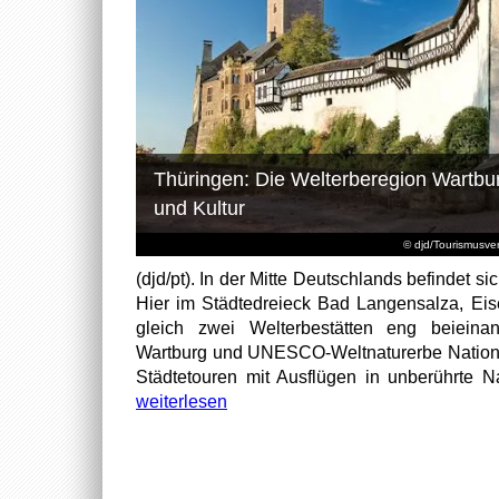
Thüringen: Die Welterberegion Wartbur
und Kultur
© djd/Tourismusv
(djd/pt). In der Mitte Deutschlands befindet si
Hier im Städtedreieck Bad Langensalza, Ei
gleich zwei Welterbestätten eng beieina
Wartburg und UNESCO-Weltnaturerbe Nationa
Städtetouren mit Ausflügen in unberührte Na
weiterlesen