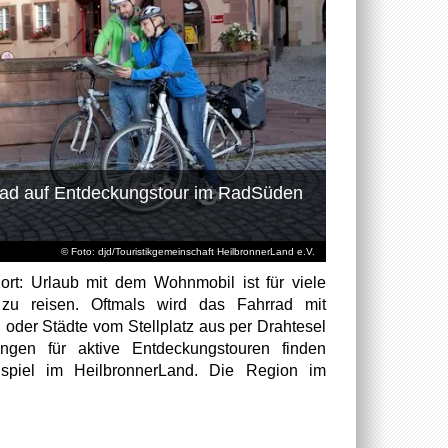
rad auf Entdeckungstour im RadSüden
© Foto: djd/Touristikgemeinschaft HeilbronnerLand e.V.
dort: Urlaub mit dem Wohnmobil ist für viele
zu reisen. Oftmals wird das Fahrrad mit
 oder Städte vom Stellplatz aus per Drahtesel
ungen für aktive Entdeckungstouren finden
spiel im HeilbronnerLand. Die Region im