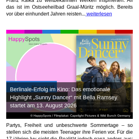
Franz Kafka zu weltbekannten Werken inspirierten. All
das ist im Ostseeheilbad Graal-Müritz möglich. Bereits
vor über einhundert Jahren reisten...
weiterlesen
Berlinale-Erfolg im Kino: Das emotionale
Highlight „Sunny Dancer“ mit Bella Ramsey
startet am 13. August 2026
© HappySpots / Filmplakat: Capelight Pictures & Wild Bunch Germany
Partys, Freiheit und unbeschwerte Sommertage – so
stellen sich die meisten Teenager ihre Ferien vor. Für die
17-jährige Ivy sieht die Realität jedoch ganz anders aus: