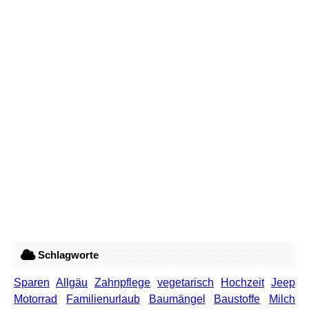
Schlagworte
Sparen
Allgäu
Zahnpflege
vegetarisch
Hochzeit
Jeep
Motorrad
Familienurlaub
Baumängel
Baustoffe
Milch