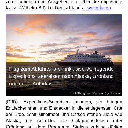
zum Bummeln und Ausgehen ein. Über die imposante
Kaiser-Wilhelm-Brücke, Deutschlands...
weiterlesen
Flug zum Abfahrtshafen inklusive: Aufregende
Expeditions-Seereisen nach Alaska, Grönland
und in die Antarktis
© DJD/Hurtigruten/Ashton Ray Hansen
(DJD). Expeditions-Seereisen boomen, sie bringen
Entdeckerinnen und Entdecker in die entlegensten Orte
der Erde. Statt Mittelmeer und Ostsee stehen Ziele wie
Alaska, die Antarktis, die Galapagos-Inseln oder
Grönland auf dem Programm. Statista zufolge dürften