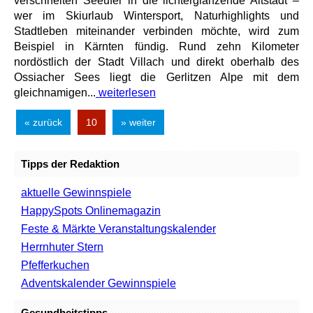
verschneiten Seeufer in die lichterglänzende Altstadt –
wer im Skiurlaub Wintersport, Naturhighlights und
Stadtleben miteinander verbinden möchte, wird zum
Beispiel in Kärnten fündig. Rund zehn Kilometer
nordöstlich der Stadt Villach und direkt oberhalb des
Ossiacher Sees liegt die Gerlitzen Alpe mit dem
gleichnamigen...
weiterlesen
« zurück
10
» weiter
Tipps der Redaktion
aktuelle Gewinnspiele
HappySpots Onlinemagazin
Feste & Märkte Veranstaltungskalender
Herrnhuter Stern
Pfefferkuchen
Adventskalender Gewinnspiele
Gesundheitstipps