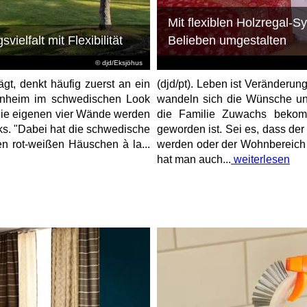
Mit flexiblen Holzregal-
elfalt mit Flexibilität
Belieben umgestalten
© djd/Eksjöhus
gt, denkt häufig zuerst an ein
(djd/pt). Leben ist Veränderun
enheim im schwedischen Look
wandeln sich die Wünsche und
 die eigenen vier Wände werden
die Familie Zuwachs bekom
s. "Dabei hat die schwedische
geworden ist. Sei es, dass de
n rot-weißen Häuschen à la...
werden oder der Wohnbereich 
hat man auch...
weiterlesen