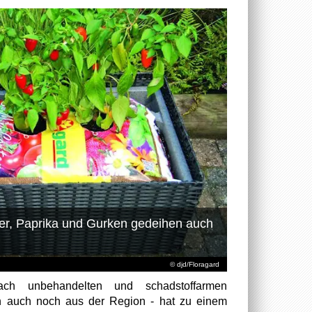
ter, Paprika und Gurken gedeihen auch
© djd/Floragard
nach unbehandelten und schadstoffarmen
h auch noch aus der Region - hat zu einem