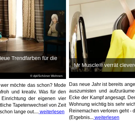
Neue Trendfarben für die
Mr Muscle® verrät clever
© djd/Schöner Wohnen
Das neue Jahr ist bereits ang
n, wer möchte das schon? Mode
auszumisten und aufzuräumen
froh und kreativ. Was für den
Ecke der Kampf angesagt. Den
ie Einrichtung der eigenen vier
Wohnung wichtig bis sehr wicht
tliche Tapetenwechsel von Zeit
Reinemachen verloren geht - 
chon lange out....
weiterlesen
(Ergebnis...
weiterlesen