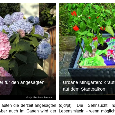
er für den angesagten
Urbane Minigärten: Kräu
auf dem Stadtbalkon
© djd/Endless Summer
 lauten die derzeit angesagten
(djd/pt). Die Sehnsucht 
ber auch im Garten wird der
Lebensmitteln - wenn möglic