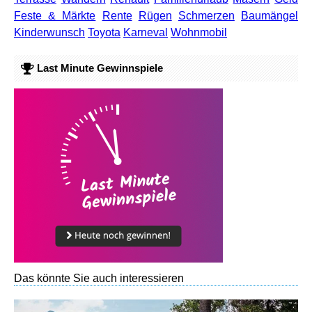
Feste & Märkte
Rente
Rügen
Schmerzen
Baumängel
Kinderwunsch
Toyota
Karneval
Wohnmobil
Last Minute Gewinnspiele
Das könnte Sie auch interessieren