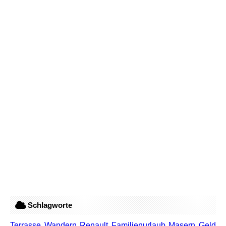
Schlagworte
Terrasse
Wandern
Renault
Familienurlaub
Masern
Geld