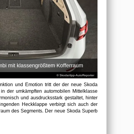
bi mit klassengrößtem Kofferraum
© Skoda/dpp-AutoReporter
nktion und Emotion tritt der der neue Skoda
n der umkämpften automobilen Mittelklasse
rmonisch und ausdrucksstark gestaltet, hinter
ingenden Heckklappe verbirgt sich auch der
erraum des Segments. Der neue Skoda Superb