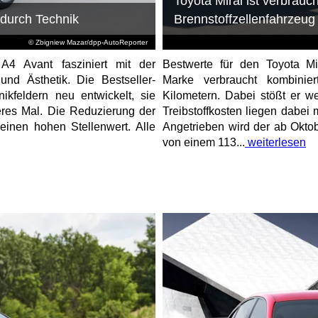
Toyota Mirai ist verbrau
 durch Technik
Brennstoffzellenfahrzeug
© Zbigniew Mazar/dpp-AutoReporter
4 Avant fasziniert mit der
Bestwerte für den Toyota Mir
d Ästhetik. Die Bestseller-
Marke verbraucht kombinier
ikfeldern neu entwickelt, sie
Kilometern. Dabei stößt er 
eres Mal. Die Reduzierung der
Treibstoffkosten liegen dabei 
einen hohen Stellenwert. Alle
Angetrieben wird der ab Oktob
von einem 113...
weiterlesen