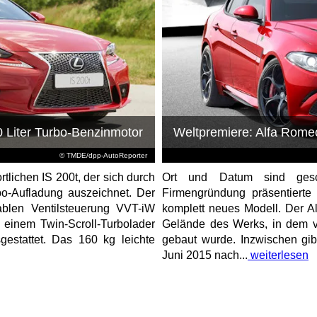
0 Liter Turbo-Benzinmotor
Weltpremiere: Alfa Romeo
© TMDE/dpp-AutoReporter
tlichen IS 200t, der sich durch
Ort und Datum sind gesch
bo-Aufladung auszeichnet. Der
Firmengründung präsentierte
riablen Ventilsteuerung VVT-iW
komplett neues Modell. Der A
d einem Twin-Scroll-Turbolader
Gelände des Werks, in dem v
sgestattet. Das 160 kg leichte
gebaut wurde. Inzwischen gi
Juni 2015 nach...
weiterlesen