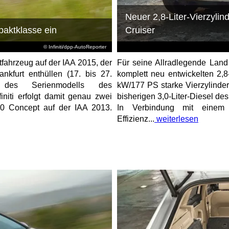
Neuer 2,8-Liter-Vierzylin
mpaktklasse ein
Cruiser
© Infiniti/dpp-AutoReporter
tfahrzeug auf der IAA 2015, der
Für seine Allradlegende Land
ankfurt enthüllen (17. bis 27.
komplett neu entwickelten 2,8
 des Serienmodells des
kW/177 PS starke Vierzylinder
niti erfolgt damit genau zwei
bisherigen 3,0-Liter-Diesel des
Q30 Concept auf der IAA 2013.
In Verbindung mit einem 
Effizienz...
weiterlesen