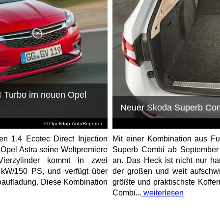
.4 Turbo im neuen Opel
Neuer Skoda Superb Com
© Opel/dpp-AutoReporter
n 1.4 Ecotec Direct Injection
Mit einer Kombination aus Fu
Opel Astra seine Weltpremiere
Superb Combi ab September i
Vierzylinder kommt in zwei
an. Das Heck ist nicht nur ha
 kW/150 PS, und verfügt über
der großen und weit aufschw
boaufladung. Diese Kombination
größte und praktischste Koff
Combi...
weiterlesen