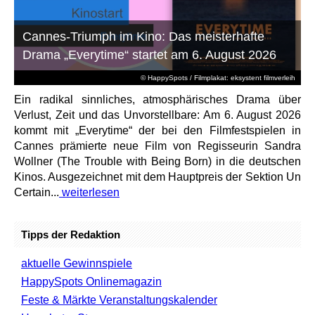
Cannes-Triumph im Kino: Das meisterhafte
Drama „Everytime“ startet am 6. August 2026
© HappySpots / Filmplakat: eksystent filmverleih
Ein radikal sinnliches, atmosphärisches Drama über
Verlust, Zeit und das Unvorstellbare: Am 6. August 2026
kommt mit „Everytime“ der bei den Filmfestspielen in
Cannes prämierte neue Film von Regisseurin Sandra
Wollner (The Trouble with Being Born) in die deutschen
Kinos. Ausgezeichnet mit dem Hauptpreis der Sektion Un
Certain...
weiterlesen
Tipps der Redaktion
aktuelle Gewinnspiele
HappySpots Onlinemagazin
Feste & Märkte Veranstaltungskalender