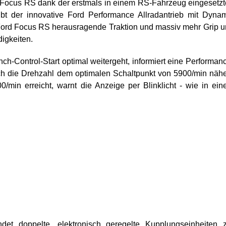
 Focus RS dank der erstmals in einem RS-Fahrzeug eingesetz
bt der innovative Ford Performance Allradantrieb mit Dyna
 Ford Focus RS herausragende Traktion und massiv mehr Grip 
igkeiten.
-Control-Start optimal weitergeht, informiert eine Performan
ch die Drehzahl dem optimalen Schaltpunkt von 5900/min nähe
/min erreicht, warnt die Anzeige per Blinklicht - wie in ei
det doppelte, elektronisch geregelte Kupplungseinheiten 