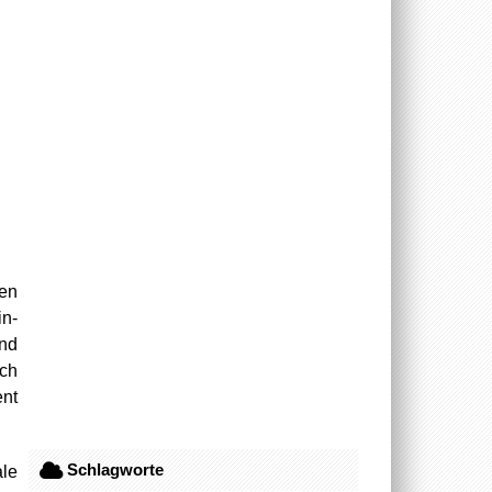
en
n-
und
ch
ent
Schlagworte
le