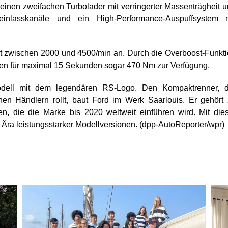
 einen zweifachen Turbolader mit verringerter Massenträgheit 
teinlasskanäle und ein High-Performance-Auspuffsystem m
zwischen 2000 und 4500/min an. Durch die Overboost-Funkt
gen für maximal 15 Sekunden sogar 470 Nm zur Verfügung.
dell mit dem legendären RS-Logo. Den Kompaktrenner, d
en Händlern rollt, baut Ford im Werk Saarlouis. Er gehört
, die die Marke bis 2020 weltweit einführen wird. Mit die
ue Ära leistungsstarker Modellversionen. (dpp-AutoReporter/wpr)