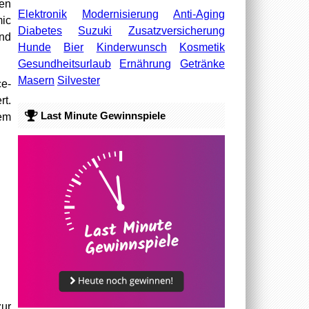
ten
Elektronik
Modernisierung
Anti-Aging
mic
Diabetes
Suzuki
Zusatzversicherung
und
Hunde
Bier
Kinderwunsch
Kosmetik
Gesundheitsurlaub
Ernährung
Getränke
Masern
Silvester
ce-
rt.
Last Minute Gewinnspiele
nem
zur