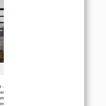
t -
Der
 am
hen