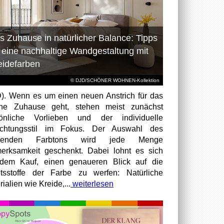
s Zuhause in natürlicher Balance: Tipps
r eine nachhaltige Wandgestaltung mit
eidefarben
© DJD/SCHÖNER WOHNEN-Kollektion
). Wenn es um einen neuen Anstrich für das
ene Zuhause geht, stehen meist zunächst
sönliche Vorlieben und der individuelle
richtungsstil im Fokus. Der Auswahl des
senden Farbtons wird jede Menge
erksamkeit geschenkt. Dabei lohnt es sich
dem Kauf, einen genaueren Blick auf die
ltsstoffe der Farbe zu werfen: Natürliche
ialien wie Kreide,...
weiterlesen