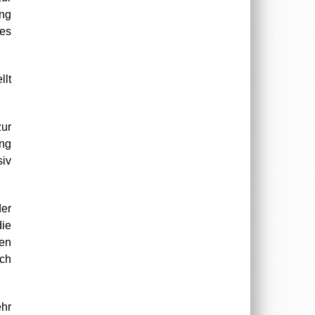
ung
tes
llt
zur
ung
siv
der
ie
den
ch
ehr