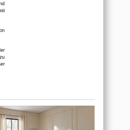
und
it
ion
er
 zu
ser