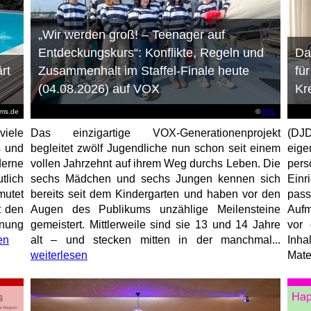
„Wir werden groß! – Teenager auf
Entdeckungskurs“: Konflikte, Regeln und
Da
rt
Zusammenhalt im Staffel-Finale heute
fü
(04.08.2026) auf VOX
Kr
ems.de
©
RTL
viele
Das einzigartige VOX-Generationenprojekt
(DJD
s und
begleitet zwölf Jugendliche nun schon seit einem
eig
erne
vollen Jahrzehnt auf ihrem Weg durchs Leben. Die
per
tlich
sechs Mädchen und sechs Jungen kennen sich
Ein
mutet
bereits seit dem Kindergarten und haben vor den
pas
t den
Augen des Publikums unzählige Meilensteine
Aufm
anung
gemeistert. Mittlerweile sind sie 13 und 14 Jahre
vor 
en
alt – und stecken mitten in der manchmal...
Inha
weiterlesen
Mater