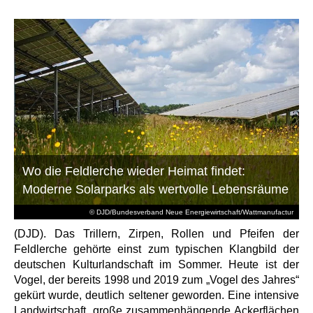
Wo die Feldlerche wieder Heimat findet:
Moderne Solarparks als wertvolle Lebensräume
© DJD/Bundesverband Neue Energiewirtschaft/Wattmanufactur
(DJD). Das Trillern, Zirpen, Rollen und Pfeifen der
Feldlerche gehörte einst zum typischen Klangbild der
deutschen Kulturlandschaft im Sommer. Heute ist der
Vogel, der bereits 1998 und 2019 zum „Vogel des Jahres“
gekürt wurde, deutlich seltener geworden. Eine intensive
Landwirtschaft, große zusammenhängende Ackerflächen