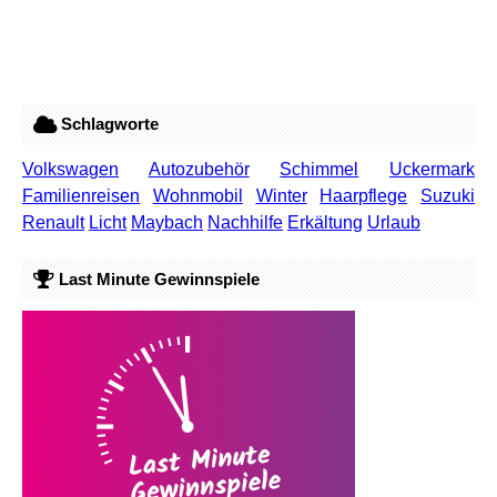
Schlagworte
Volkswagen
Autozubehör
Schimmel
Uckermark
Familienreisen
Wohnmobil
Winter
Haarpflege
Suzuki
Renault
Licht
Maybach
Nachhilfe
Erkältung
Urlaub
Last Minute Gewinnspiele