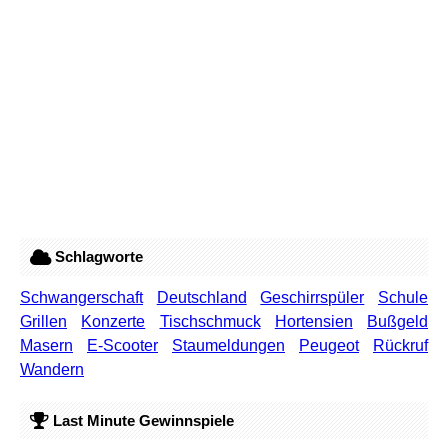
Schlagworte
Schwangerschaft
Deutschland
Geschirrspüler
Schule
Grillen
Konzerte
Tischschmuck
Hortensien
Bußgeld
Masern
E-Scooter
Staumeldungen
Peugeot
Rückruf
Wandern
Last Minute Gewinnspiele