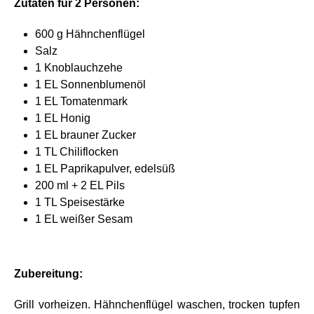
Zutaten für 2 Personen:
600 g Hähnchenflügel
Salz
1 Knoblauchzehe
1 EL Sonnenblumenöl
1 EL Tomatenmark
1 EL Honig
1 EL brauner Zucker
1 TL Chiliflocken
1 EL Paprikapulver, edelsüß
200 ml + 2 EL Pils
1 TL Speisestärke
1 EL weißer Sesam
Zubereitung:
Grill vorheizen. Hähnchenflügel waschen, trocken tupfen