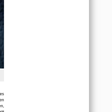
 es
nen
en,
itt