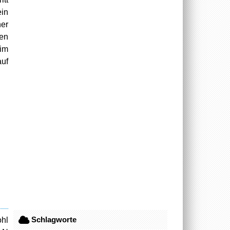
in
ner
hen
 im
uf
Schlagworte
hl