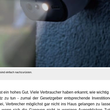
sind einfach nachzurüsten.
ist ein hohes Gut. Viele Verbraucher haben erkannt, wie wichtig
tz zu tun - zumal der Gesetzgeber entsprechende Investitio
abei, Verbrecher möglichst gar nicht ins Haus gelangen zu lass
wenn sich die Ganoven nicht in wenigen Augenblicken Zutr