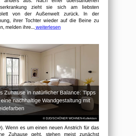
z anders aus: Nach einer überstandenen
bserkrankung zieht sie sich am liebsten
plett von der Außenwelt zurück. In der
nung, ihrer Tochter wieder auf die Beine zu
n, melden ihre...
weiterlesen
s Zuhause in natürlicher Balance: Tipps
r eine nachhaltige Wandgestaltung mit
eidefarben
© DJD/SCHÖNER WOHNEN-Kollektion
). Wenn es um einen neuen Anstrich für das
ene Zuhause geht, stehen meist zunächst