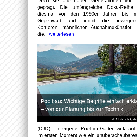
Doch sie alle haben Generationen von 
geprägt. Die umfangreiche Doku-Reihe r
diesmal von den 1950er Jahren bis in
Gegenwart und nimmt die bewegend
Karrieren männlicher Ausnahmekünstler 
die...
weiterlesen
Poolbau: Wichtige Begriffe einfach erklä
– von der Planung bis zur Technik
© DJD/Pool-Syst
(DJD). Ein eigener Pool im Garten wirkt auf 
im ersten Moment wie ein unüberschaubare