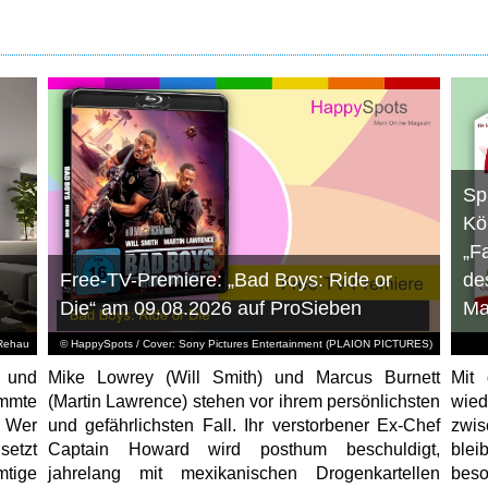
Sp
Kö
„F
Free-TV-Premiere: „Bad Boys: Ride or
de
Die“ am 09.08.2026 auf ProSieben
Ma
Rehau
© HappySpots / Cover: Sony Pictures Entertainment (PLAION PICTURES)
 und
Mike Lowrey (Will Smith) und Marcus Burnett
Mit 
immte
(Martin Lawrence) stehen vor ihrem persönlichsten
wied
. Wer
und gefährlichsten Fall. Ihr verstorbener Ex-Chef
zwis
etzt
Captain Howard wird posthum beschuldigt,
blei
mtige
jahrelang mit mexikanischen Drogenkartellen
beso