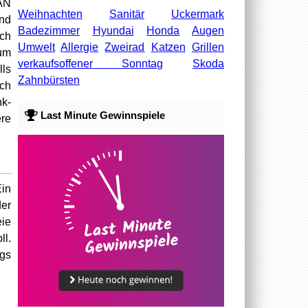
LAN
Weihnachten
Sanitär
Uckermark
und
Badezimmer
Hyundai
Honda
Augen
ach
Umwelt
Allergie
Zweirad
Katzen
Grillen
zum
verkaufsoffener Sonntag
Skoda
lls
Zahnbürsten
ich
nk-
Last Minute Gewinnspiele
ere
Ein
der
eie
ll.
egs