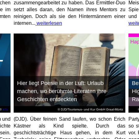
chen
zusammengearbeitet zu haben. Das Ermittler-Duo
Meis
de im
setzt alles daran, den Namen ihres Mentors zu
Spie
mmten
reinigen. Doch als sie den Hintermännern einer
und 
internen...
weiterlesen
weit
Hier liegt Poesie in der Luft: Urlaub
Be
machen, wo berühmte Literaten ihre
Hi
Geschichten entdeckten
Ra
©
RTL
© DJD/Tourismus- und Kur GmbH Graal-Müritz
n und
(DJD). Über feinen Sand laufen, wo schon Erich
Part
ichte
Kästner als Kind spielte. Durch das
so s
sein.
geschichtsträchtige Haus gehen, in dem Kurt
vor. 