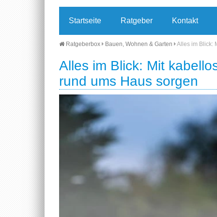
Startseite
Ratgeber
Kontakt
Ratgeberbox
Bauen, Wohnen & Garten
Alles im Blick
Alles im Blick: Mit kabel
rund ums Haus sorgen