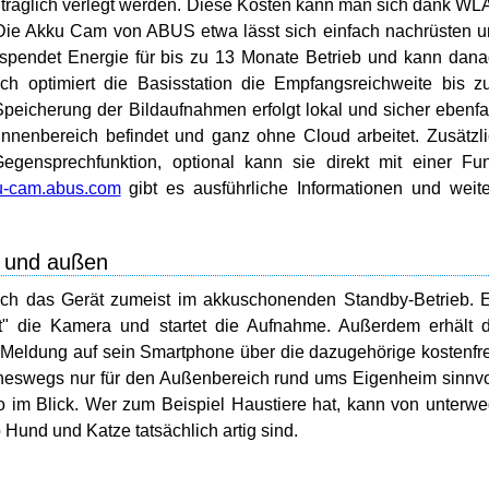
hträglich verlegt werden. Diese Kosten kann man sich dank W
 Die Akku Cam von ABUS etwa lässt sich einfach nachrüsten 
u spendet Energie für bis zu 13 Monate Betrieb und kann dan
ch optimiert die Basisstation die Empfangsreichweite bis 
peicherung der Bildaufnahmen erfolgt lokal und sicher ebenfa
 Innenbereich befindet und ganz ohne Cloud arbeitet. Zusätzl
egensprechfunktion, optional kann sie direkt mit einer Fu
u-cam.abus.com
gibt es ausführliche Informationen und weit
n und außen
 sich das Gerät zumeist im akkuschonenden Standby-Betrieb. 
t" die Kamera und startet die Aufnahme. Außerdem erhält 
eldung auf sein Smartphone über die dazugehörige kostenfr
eswegs nur für den Außenbereich rund ums Eigenheim sinnvo
im Blick. Wer zum Beispiel Haustiere hat, kann von unterw
Hund und Katze tatsächlich artig sind.