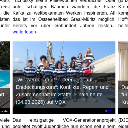
Fans
Tucholsky seine Flitterwochen verbrachte. Oder
gan
eist
unter schattigen Bäumen wandeln, die Franz
Kre
 die
Kafka zu weltbekannten Werken inspirierten. All
kom
sten
das ist im Ostseeheilbad Graal-Müritz möglich.
Hoff
unter
Bereits vor über einhundert Jahren reisten...
helfe
weiterlesen
„Wir werden groß! – Teenager auf
Entdeckungskurs“: Konflikte, Regeln und
Da
rt
Zusammenhalt im Staffel-Finale heute
fü
(04.08.2026) auf VOX
Kr
ems.de
©
RTL
viele
Das einzigartige VOX-Generationenprojekt
(DJD
s und
begleitet zwölf Jugendliche nun schon seit einem
eig