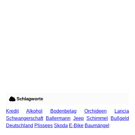
Schlagworte
Kredit
Alkohol
Bodenbelag
Orchideen
Lancia
Schwangerschaft
Ballermann
Jeep
Schimmel
Bußgeld
Deutschland
Plissees
Skoda
E-Bike
Baumängel