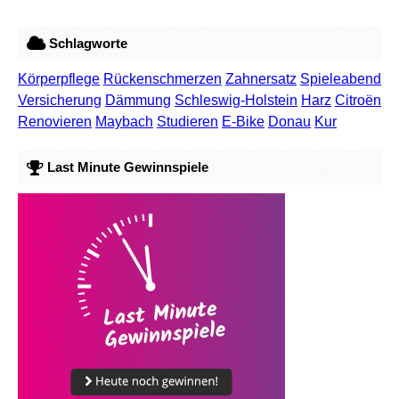
Schlagworte
Körperpflege
Rückenschmerzen
Zahnersatz
Spieleabend
Versicherung
Dämmung
Schleswig-Holstein
Harz
Citroën
Renovieren
Maybach
Studieren
E-Bike
Donau
Kur
Last Minute Gewinnspiele