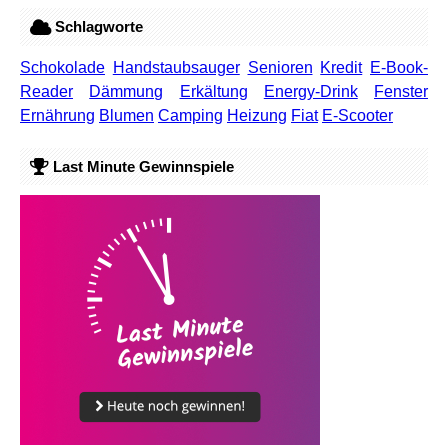
Schlagworte
Schokolade
Handstaubsauger
Senioren
Kredit
E-Book-
Reader
Dämmung
Erkältung
Energy-Drink
Fenster
Ernährung
Blumen
Camping
Heizung
Fiat
E-Scooter
Last Minute Gewinnspiele