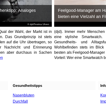
henktipp: Analoges
Feelgood-Manager am H
bieten eine Vielzahl an F
© djd/Festina Uhren
ual der Wahl, der Markt ist in
(djd). Immer mehr Menschen 
n. Das Grundprinzip ist stets
eine stylishe Smartwatch. 
en auf die Uhr übertragen, so
Gesundheits- und Alltags
 Nachricht und Erinnerung
Wohlbefinden stets im Blick
hen aber durchaus in Sachen
besten als Feelgood-Manager 
en
Vorteil: Wer eine Smartwatch be
Gesundheitstipps
Inf
Nasenbluten
Kon
Durchfall
Im