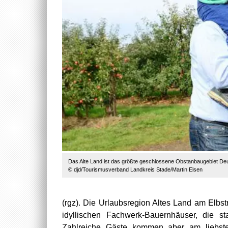
Das Alte Land ist das größte geschlossene Obstanbaugebiet De
© djd/Tourismusverband Landkreis Stade/Martin Elsen
(rgz). Die Urlaubsregion Altes Land am Elbst
idyllischen Fachwerk-Bauernhäuser, die s
Zahlreiche Gäste kommen aber am liebst