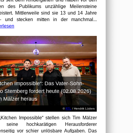
en des Publikums unzählige Meilensteine
istert. Mittlerweile sind sie 13 und 14 Jahre
– und stecken mitten in der manchmal...
erlesen
itchen Impossible“: Das Vater-Sohn-
o Stemberg fordert heute (02.08.2026)
m Mälzer heraus
©
RTL
/ Hendrik Lüders
„Kitchen Impossible“ stellen sich Tim Mälzer
 seine hochkarätigen Herausforderer
nseitig vor schier unlösbare Aufgaben. Das