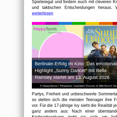
Spieleregal und fordern euch mit cleveren Kn
und taktischen Entscheidungen heraus. W
weiterlesen
Berlinale-Erfolg im Kino: Das emotional
Highlight „Sunny Dancer“ mit Bella
Ramsey startet am 13. August 2026
© HappySpots / Filmplakat: Capelight Pictures & Wild Bunch G
Partys, Freiheit und unbeschwerte Sommert
so stellen sich die meisten Teenager ihre F
vor. Für die 17-jährige Ivy sieht die Realität 
ganz anders aus: Nach einer überstand
Krebserkrankung zieht sie sich am lieb