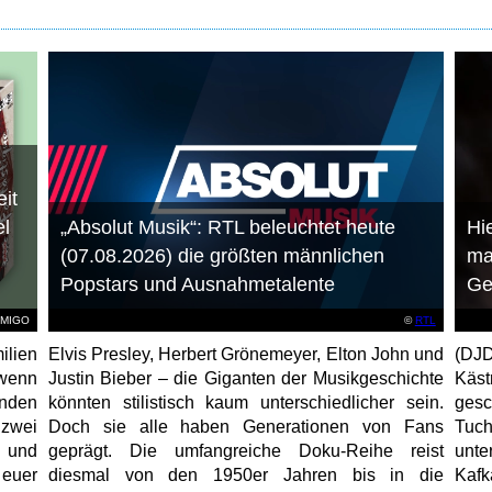
it
el
„Absolut Musik“: RTL beleuchtet heute
Hie
(07.08.2026) die größten männlichen
ma
Popstars und Ausnahmetalente
Ge
AMIGO
©
RTL
ilien
Elvis Presley, Herbert Grönemeyer, Elton John und
(DJD
 wenn
Justin Bieber – die Giganten der Musikgeschichte
Käs
unden
könnten stilistisch kaum unterschiedlicher sein.
gesc
 zwei
Doch sie alle haben Generationen von Fans
Tuch
e und
geprägt. Die umfangreiche Doku-Reihe reist
unt
 euer
diesmal von den 1950er Jahren bis in die
Kafk