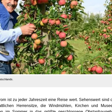
utschlands.
rom ist zu jeder Jahreszeit eine Reise wert. Sehenswert sind 
tattlichen Herrensitze, die Windmühlen, Kirchen und Muse
en im Sommer in das größte geschlossene Obstanbaugebi