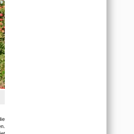
die
en.
et