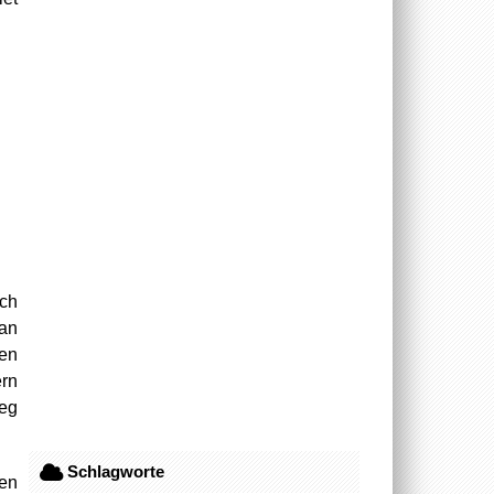
uch
 an
fen
ern
eg
Schlagworte
hen