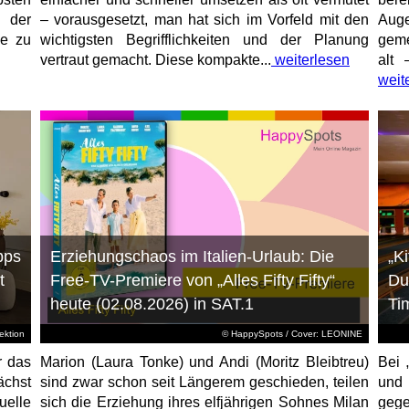
 der
– vorausgesetzt, man hat sich im Vorfeld mit den
Aug
ne zu
wichtigsten Begrifflichkeiten und der Planung
geme
vertraut gemacht. Diese kompakte...
weiterlesen
alt 
weit
pps
Erziehungschaos im Italien-Urlaub: Die
„K
t
Free-TV-Premiere von „Alles Fifty Fifty“
Du
heute (02.08.2026) in SAT.1
Ti
ktion
© HappySpots / Cover: LEONINE
r das
Marion (Laura Tonke) und Andi (Moritz Bleibtreu)
Bei 
chst
sind zwar schon seit Längerem geschieden, teilen
und
elle
sich die Erziehung ihres elfjährigen Sohnes Milan
gege