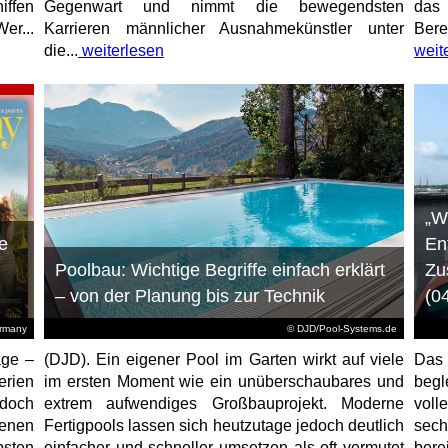
iffen
Gegenwart und nimmt die bewegendsten
das 
er...
Karrieren männlicher Ausnahmekünstler unter
Bere
die...
weiterlesen
weit
„W
e
En
Poolbau: Wichtige Begriffe einfach erklärt
Zu
– von der Planung bis zur Technik
(0
ermany
© DJD/Pool-Systems.de
age –
(DJD). Ein eigener Pool im Garten wirkt auf viele
Das
erien
im ersten Moment wie ein unüberschaubares und
begl
jedoch
extrem aufwendiges Großbauprojekt. Moderne
voll
enen
Fertigpools lassen sich heutzutage jedoch deutlich
sec
sten
einfacher und schneller umsetzen als oft vermutet
bere