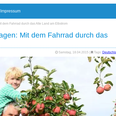
Impressum
t dem Fahrrad durch das Alte Land am Elbstrom
agen: Mit dem Fahrrad durch das
Samstag, 18.04.2015
|
Tags:
Deutschl