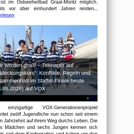
ist im Ostseeheilbad Graal-Müritz möglich.
its vor über einhundert Jahren reisten...
erlesen
ir werden groß! – Teenager auf
tdeckungskurs“: Konflikte, Regeln und
sammenhalt im Staffel-Finale heute
4.08.2026) auf VOX
©
RTL
 einzigartige VOX-Generationenprojekt
eitet zwölf Jugendliche nun schon seit einem
en Jahrzehnt auf ihrem Weg durchs Leben. Die
hs Mädchen und sechs Jungen kennen sich
its seit dem Kindergarten und haben vor den