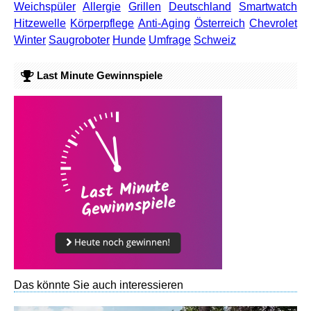
Weichspüler
Allergie
Grillen
Deutschland
Smartwatch
Hitzewelle
Körperpflege
Anti-Aging
Österreich
Chevrolet
Winter
Saugroboter
Hunde
Umfrage
Schweiz
Last Minute Gewinnspiele
Das könnte Sie auch interessieren