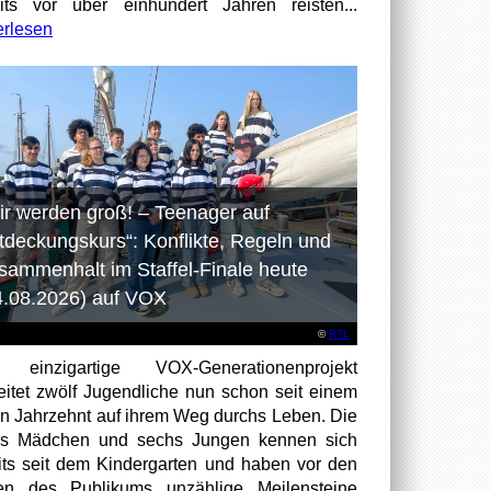
its vor über einhundert Jahren reisten...
erlesen
ir werden groß! – Teenager auf
tdeckungskurs“: Konflikte, Regeln und
sammenhalt im Staffel-Finale heute
4.08.2026) auf VOX
©
RTL
 einzigartige VOX-Generationenprojekt
eitet zwölf Jugendliche nun schon seit einem
en Jahrzehnt auf ihrem Weg durchs Leben. Die
hs Mädchen und sechs Jungen kennen sich
its seit dem Kindergarten und haben vor den
en des Publikums unzählige Meilensteine