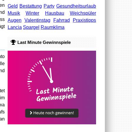
en
Geld
Bestattung
Party
Gesundheitsurlaub
end
Musik
Winter
Hausbau
Weichspüler
ss
Augen
Valentinstag
Fahrrad
Praxistipps
ügt
Lancia
Spargel
Raumklima
Last Minute Gewinnspiele
nto
lle
und
tet
 im
twa
ufs
 an