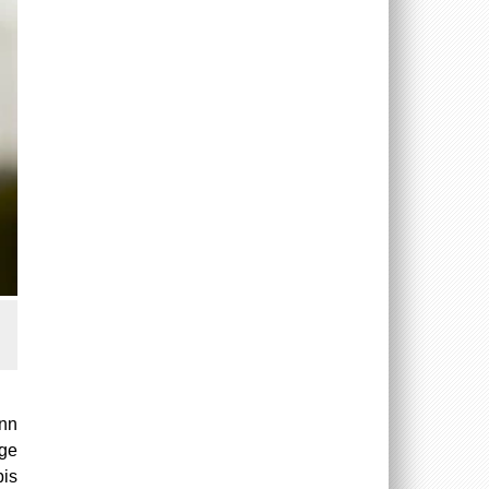
ann
äge
bis