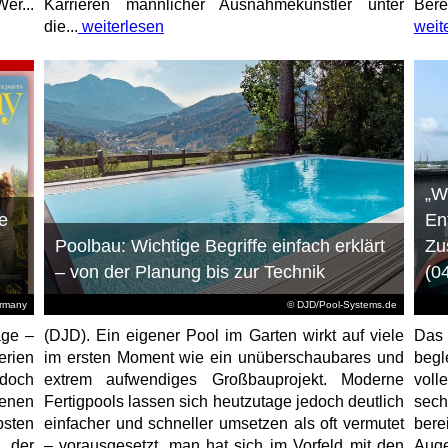
er...
Karrieren männlicher Ausnahmekünstler unter
Bere
die...
weiterlesen
weit
„W
e
En
Poolbau: Wichtige Begriffe einfach erklärt
Zu
– von der Planung bis zur Technik
(0
ermany
© DJD/Pool-Systems.de
age –
(DJD). Ein eigener Pool im Garten wirkt auf viele
Das
erien
im ersten Moment wie ein unüberschaubares und
begl
jedoch
extrem aufwendiges Großbauprojekt. Moderne
voll
enen
Fertigpools lassen sich heutzutage jedoch deutlich
sec
sten
einfacher und schneller umsetzen als oft vermutet
bere
 der
– vorausgesetzt, man hat sich im Vorfeld mit den
Aug