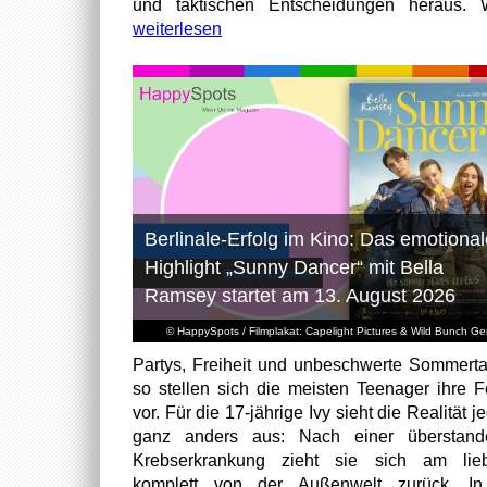
und taktischen Entscheidungen heraus. W
weiterlesen
Berlinale-Erfolg im Kino: Das emotional
Highlight „Sunny Dancer“ mit Bella
Ramsey startet am 13. August 2026
© HappySpots / Filmplakat: Capelight Pictures & Wild Bunch G
Partys, Freiheit und unbeschwerte Sommert
so stellen sich die meisten Teenager ihre F
vor. Für die 17-jährige Ivy sieht die Realität 
ganz anders aus: Nach einer überstand
Krebserkrankung zieht sie sich am lieb
komplett von der Außenwelt zurück. In