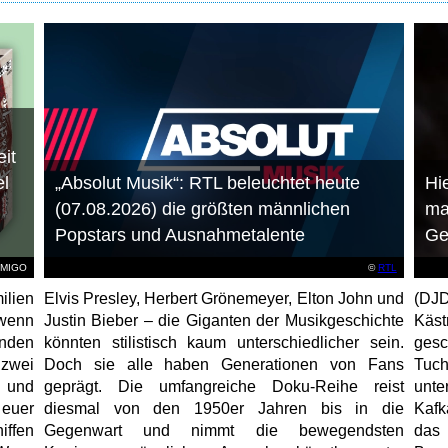
it
el
„Absolut Musik“: RTL beleuchtet heute
Hie
(07.08.2026) die größten männlichen
ma
Popstars und Ausnahmetalente
Ge
AMIGO
©
RTL
ilien
Elvis Presley, Herbert Grönemeyer, Elton John und
(DJD
 wenn
Justin Bieber – die Giganten der Musikgeschichte
Käs
unden
könnten stilistisch kaum unterschiedlicher sein.
gesc
 zwei
Doch sie alle haben Generationen von Fans
Tuch
e und
geprägt. Die umfangreiche Doku-Reihe reist
unt
 euer
diesmal von den 1950er Jahren bis in die
Kafk
iffen
Gegenwart und nimmt die bewegendsten
das 