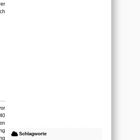
Der
och
vor
 40
ten
ing
Schlagworte
ing