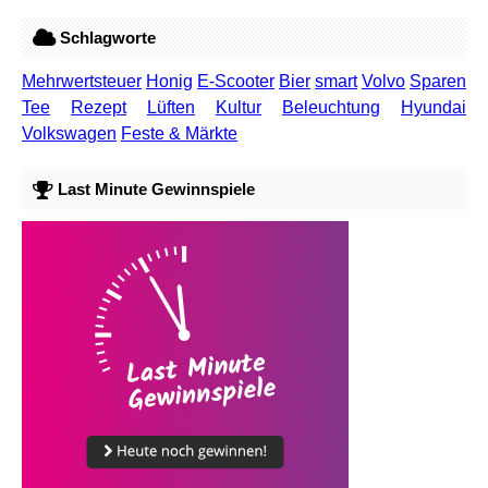
Schlagworte
Mehrwertsteuer
Honig
E-Scooter
Bier
smart
Volvo
Sparen
Tee
Rezept
Lüften
Kultur
Beleuchtung
Hyundai
Volkswagen
Feste & Märkte
Last Minute Gewinnspiele