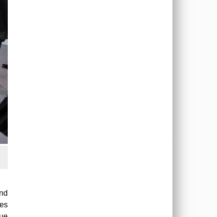
und
des
eue