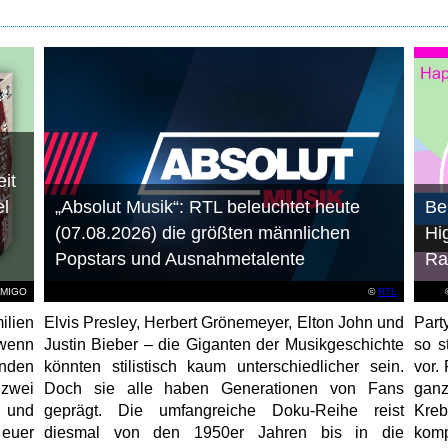
it
el
„Absolut Musik“: RTL beleuchtet heute
Be
(07.08.2026) die größten männlichen
Hi
Popstars und Ausnahmetalente
Ra
AMIGO
©
RTL
ilien
Elvis Presley, Herbert Grönemeyer, Elton John und
Part
 wenn
Justin Bieber – die Giganten der Musikgeschichte
so s
unden
könnten stilistisch kaum unterschiedlicher sein.
vor. 
 zwei
Doch sie alle haben Generationen von Fans
gan
e und
geprägt. Die umfangreiche Doku-Reihe reist
Kre
 euer
diesmal von den 1950er Jahren bis in die
kom