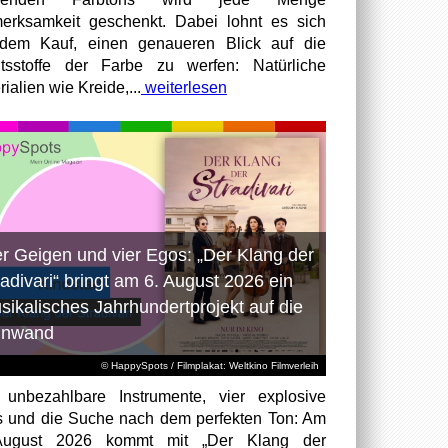
erksamkeit geschenkt. Dabei lohnt es sich
dem Kauf, einen genaueren Blick auf die
ltsstoffe der Farbe zu werfen: Natürliche
ialien wie Kreide,...
weiterlesen
er Geigen und vier Egos: „Der Klang der
radivari“ bringt am 6. August 2026 ein
sikalisches Jahrhundertprojekt auf die
inwand
© HappySpots / Filmplakat: Weltkino Filmverleih
 unbezahlbare Instrumente, vier explosive
 und die Suche nach dem perfekten Ton: Am
August 2026 kommt mit „Der Klang der