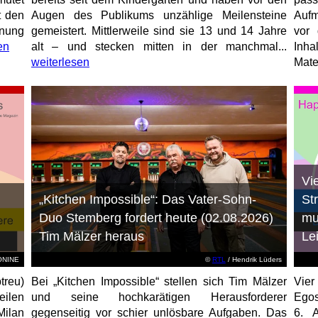
t den
Augen des Publikums unzählige Meilensteine
Aufm
anung
gemeistert. Mittlerweile sind sie 13 und 14 Jahre
vor 
en
alt – und stecken mitten in der manchmal...
Inha
weiterlesen
Mater
Vi
„Kitchen Impossible“: Das Vater-Sohn-
St
Duo Stemberg fordert heute (02.08.2026)
mu
Tim Mälzer heraus
Le
EONINE
©
RTL
/ Hendrik Lüders
treu)
Bei „Kitchen Impossible“ stellen sich Tim Mälzer
Vier
eilen
und seine hochkarätigen Herausforderer
Egos
Milan
gegenseitig vor schier unlösbare Aufgaben. Das
6. 