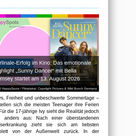
rlinale-Erfolg im Kino: Das emotionale
ghlight „Sunny Dancer“ mit Bella
msey startet am 13. August 2026
© HappySpots / Filmplakat: Capelight Pictures & Wild Bunch Germany
ys, Freiheit und unbeschwerte Sommertage –
tellen sich die meisten Teenager ihre Ferien
Für die 17-jährige Ivy sieht die Realität jedoch
z anders aus: Nach einer überstandenen
bserkrankung zieht sie sich am liebsten
plett von der Außenwelt zurück. In der