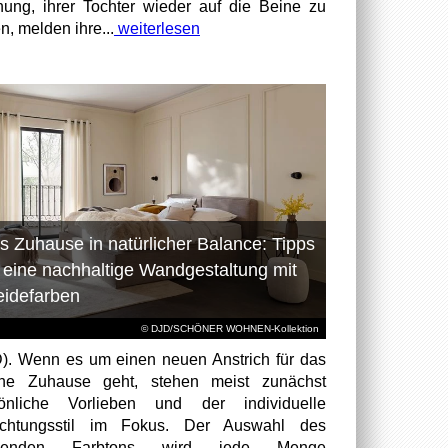
nung, ihrer Tochter wieder auf die Beine zu
n, melden ihre...
weiterlesen
s Zuhause in natürlicher Balance: Tipps
r eine nachhaltige Wandgestaltung mit
eidefarben
© DJD/SCHÖNER WOHNEN-Kollektion
). Wenn es um einen neuen Anstrich für das
ene Zuhause geht, stehen meist zunächst
sönliche Vorlieben und der individuelle
richtungsstil im Fokus. Der Auswahl des
senden Farbtons wird jede Menge