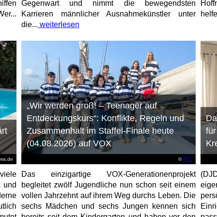
iffen
Gegenwart und nimmt die bewegendsten
Hoff
er...
Karrieren männlicher Ausnahmekünstler unter
helfe
die...
weiterlesen
„Wir werden groß! – Teenager auf
Entdeckungskurs“: Konflikte, Regeln und
Da
rt
Zusammenhalt im Staffel-Finale heute
fü
(04.08.2026) auf VOX
Kr
ems.de
©
RTL
viele
Das einzigartige VOX-Generationenprojekt
(DJD
s und
begleitet zwölf Jugendliche nun schon seit einem
eig
erne
vollen Jahrzehnt auf ihrem Weg durchs Leben. Die
per
tlich
sechs Mädchen und sechs Jungen kennen sich
Ein
mutet
bereits seit dem Kindergarten und haben vor den
pas