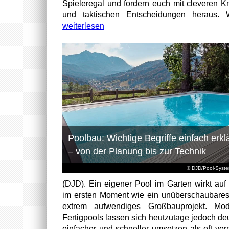
Spieleregal und fordern euch mit cleveren Kn
und taktischen Entscheidungen heraus. W
weiterlesen
Poolbau: Wichtige Begriffe einfach erklä
– von der Planung bis zur Technik
© DJD/Pool-Syst
(DJD). Ein eigener Pool im Garten wirkt auf 
im ersten Moment wie ein unüberschaubare
extrem aufwendiges Großbauprojekt. Mod
Fertigpools lassen sich heutzutage jedoch deu
einfacher und schneller umsetzen als oft ver