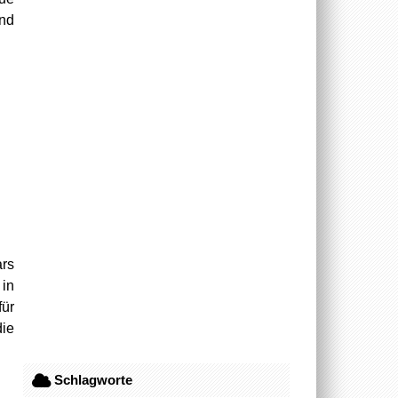
und
ars
 in
für
die
Schlagworte