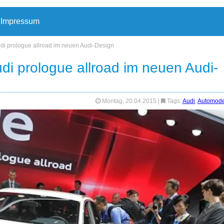
Impressum
di prologue allroad im neuen Audi-Design
di prologue allroad im neuen Audi-
Montag, 20.04.2015
|
Tags:
Audi
,
Automode