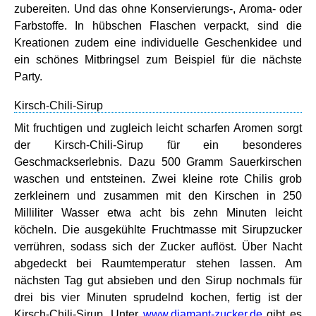
zubereiten. Und das ohne Konservierungs-, Aroma- oder
Farbstoffe. In hübschen Flaschen verpackt, sind die
Kreationen zudem eine individuelle Geschenkidee und
ein schönes Mitbringsel zum Beispiel für die nächste
Party.
Kirsch-Chili-Sirup
Mit fruchtigen und zugleich leicht scharfen Aromen sorgt
der Kirsch-Chili-Sirup für ein besonderes
Geschmackserlebnis. Dazu 500 Gramm Sauerkirschen
waschen und entsteinen. Zwei kleine rote Chilis grob
zerkleinern und zusammen mit den Kirschen in 250
Milliliter Wasser etwa acht bis zehn Minuten leicht
köcheln. Die ausgekühlte Fruchtmasse mit Sirupzucker
verrühren, sodass sich der Zucker auflöst. Über Nacht
abgedeckt bei Raumtemperatur stehen lassen. Am
nächsten Tag gut absieben und den Sirup nochmals für
drei bis vier Minuten sprudelnd kochen, fertig ist der
Kirsch-Chili-Sirup. Unter
www.diamant-zucker.de
gibt es