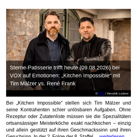
Sterne-Patisserie trifft heute (09.08.2026) bei
VOX auf Emotionen: „Kitchen Impossible“ mit
Tim Mälzer vs. René Frank
©
RTL
/ Hendrik Lüders
Bei „Kitchen Impossible“ stellen sich Tim Mälzer und
seine Kontrahenten schier unlösbaren Aufgaben. Ohne
Rezeptur oder Zutatenliste müssen sie die Spezialitäten
ortsansässiger Meisterköche exakt nachkochen – einzig
und allein gestützt auf ihren Geschmackssinn und ihren
Geruchsinn. In der 2. Folge der 8. Staffel,...
weiterlesen