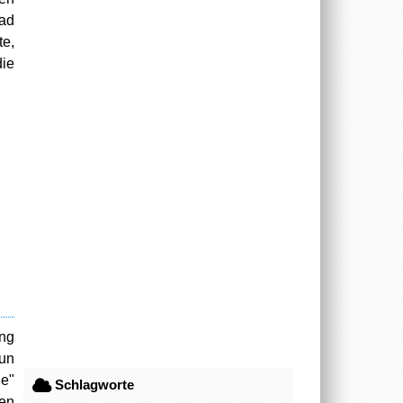
Bad
te,
die
ang
nun
ie"
Schlagworte
ben