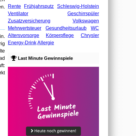
Rente
Frühjahrsputz
Schleswig-Holstein
en.
Ventilator
Geschirrspüler
Zusatzversicherung
Volkswagen
Mehrwertsteuer
Gesundheitsurlaub
WC
Altersvorsorge
Körperpflege
Chrysler
in.
Energy-Drink
Allergie
rig
lte
Last Minute Gewinnspiele
Bad
t:
rkt