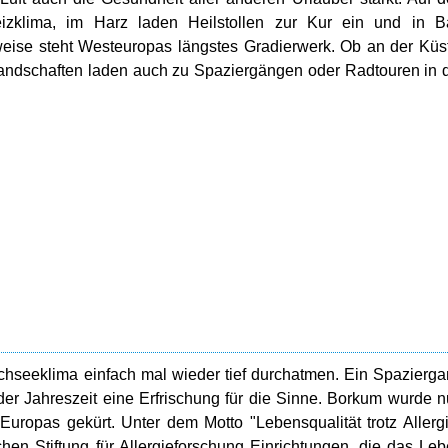
Reizklima, im Harz laden Heilstollen zur Kur ein und in 
eise steht Westeuropas längstes Gradierwerk. Ob an der Küs
Landschaften laden auch zu Spaziergängen oder Radtouren in 
seeklima einfach mal wieder tief durchatmen. Ein Spazierg
der Jahreszeit eine Erfrischung für die Sinne. Borkum wurde 
l Europas gekürt. Unter dem Motto "Lebensqualität trotz Allerg
en Stiftung für Allergieforschung Einrichtungen, die das Le