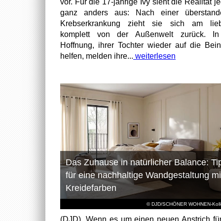
vor. Für die 17-jährige Ivy sieht die Realität 
ganz anders aus: Nach einer überstand
Krebserkrankung zieht sie sich am lieb
komplett von der Außenwelt zurück. In
Hoffnung, ihrer Tochter wieder auf die Bei
helfen, melden ihre...
weiterlesen
Das Zuhause in natürlicher Balance: Ti
für eine nachhaltige Wandgestaltung mi
Kreidefarben
© DJD/SCHÖNER WOHNEN-Kolle
(DJD). Wenn es um einen neuen Anstrich fü