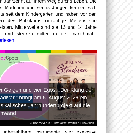
en Jahrzehnt auf ihrem Weg durchs Leben. Die
hs Mädchen und sechs Jungen kennen sich
its seit dem Kindergarten und haben vor den
en des Publikums unzählige Meilensteine
istert. Mittlerweile sind sie 13 und 14 Jahre
– und stecken mitten in der manchmal...
erlesen
er Geigen und vier Egos: „Der Klang der
radivari“ bringt am 6. August 2026 ein
sikalisches Jahrhundertprojekt auf die
inwand
© HappySpots / Filmplakat: Weltkino Filmverleih
 unbezahlbare Instrumente, vier explosive