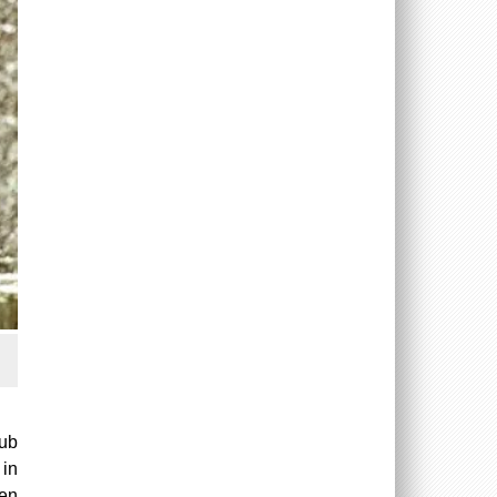
aub
 in
den