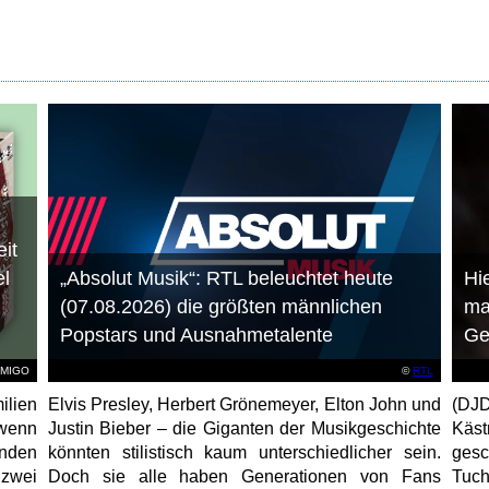
it
el
„Absolut Musik“: RTL beleuchtet heute
Hie
(07.08.2026) die größten männlichen
ma
Popstars und Ausnahmetalente
Ge
AMIGO
©
RTL
ilien
Elvis Presley, Herbert Grönemeyer, Elton John und
(DJD
 wenn
Justin Bieber – die Giganten der Musikgeschichte
Käs
unden
könnten stilistisch kaum unterschiedlicher sein.
gesc
 zwei
Doch sie alle haben Generationen von Fans
Tuch