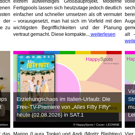
jedoch
extrem aufwendiges Großbauprojekt. Moderne
voll
enen
Fertigpools lassen sich heutzutage jedoch deutlich
sec
sten
einfacher und schneller umsetzen als oft vermutet
bere
 der
– vorausgesetzt, man hat sich im Vorfeld mit den
Aug
ne zu
wichtigsten Begrifflichkeiten und der Planung
geme
vertraut gemacht. Diese kompakte...
weiterlesen
alt 
weit
Vi
pps
Erziehungschaos im Italien-Urlaub: Die
St
t
Free-TV-Premiere von „Alles Fifty Fifty“
mu
heute (02.08.2026) in SAT.1
Le
ktion
© HappySpots / Cover: LEONINE
r das
Marion (Laura Tonke) und Andi (Moritz Bleibtreu)
Vier