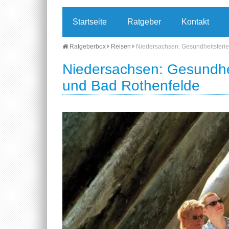
Startseite
Ratgeber
Kontakt
Ratgeberbox
Reisen
Niedersachsen: Gesundheitsferie
Niedersachsen: Gesundhei
und Bad Rothenfelde