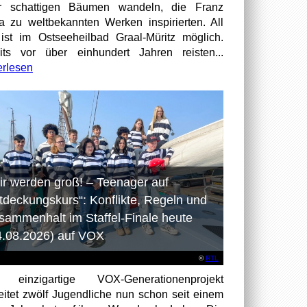
er schattigen Bäumen wandeln, die Franz
a zu weltbekannten Werken inspirierten. All
ist im Ostseeheilbad Graal-Müritz möglich.
its vor über einhundert Jahren reisten...
erlesen
ir werden groß! – Teenager auf
tdeckungskurs“: Konflikte, Regeln und
sammenhalt im Staffel-Finale heute
4.08.2026) auf VOX
©
RTL
 einzigartige VOX-Generationenprojekt
eitet zwölf Jugendliche nun schon seit einem