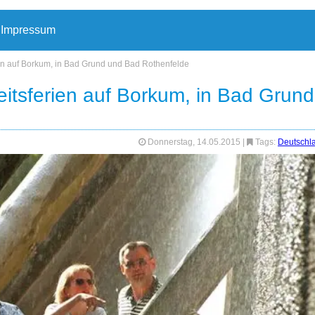
Impressum
n auf Borkum, in Bad Grund und Bad Rothenfelde
tsferien auf Borkum, in Bad Grund
Donnerstag, 14.05.2015
|
Tags:
Deutschl