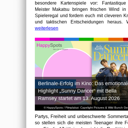
besondere Kartenspiele vor: Fantastiqu
Meister Makatsu bringen frischen Wind in
Spieleregal und fordern euch mit cleveren Kn
und taktischen Entscheidungen heraus. W
weiterlesen
Berlinale-Erfolg im Kino: Das emotional
Highlight „Sunny Dancer“ mit Bella
Ramsey startet am 13. August 2026
© HappySpots / Filmplakat: Capelight Pictures & Wild Bunch G
Partys, Freiheit und unbeschwerte Sommert
so stellen sich die meisten Teenager ihre F