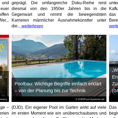
e und
geprägt. Die umfangreiche Doku-Reihe reist
unt
 euer
diesmal von den 1950er Jahren bis in die
Kafk
iffen
Gegenwart und nimmt die bewegendsten
das 
er...
Karrieren männlicher Ausnahmekünstler unter
Bere
die...
weiterlesen
weit
„W
e
En
Poolbau: Wichtige Begriffe einfach erklärt
Zu
– von der Planung bis zur Technik
(0
ermany
© DJD/Pool-Systems.de
age –
(DJD). Ein eigener Pool im Garten wirkt auf viele
Das
erien
im ersten Moment wie ein unüberschaubares und
begl