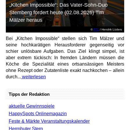
„Kitchen Impossible“: Das Vater-Sohn-Duo
Stemberg fordert heute (02.08.2026) Tim
Mälzer heraus
©
RTL
/ Hendrik Lüders
Bei „Kitchen Impossible“ stellen sich Tim Mälzer und
seine hochkarätigen Herausforderer gegenseitig vor
schier unlösbare Aufgaben. Das Ziel klingt simpel, ist
aber extrem tückisch: In fremden Ländern müssen die
Köche die Spezialität eines ortsansässigen Meisters
ohne Rezept oder Zutatenliste exakt nachkochen – allein
durch...
weiterlesen
Tipps der Redaktion
aktuelle Gewinnspiele
HappySpots Onlinemagazin
Feste & Märkte Veranstaltungskalender
Herrnhuter Stern