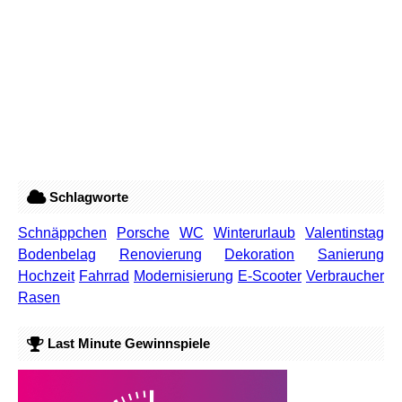
Schlagworte
Schnäppchen
Porsche
WC
Winterurlaub
Valentinstag
Bodenbelag
Renovierung
Dekoration
Sanierung
Hochzeit
Fahrrad
Modernisierung
E-Scooter
Verbraucher
Rasen
Last Minute Gewinnspiele