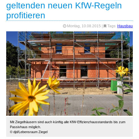
geltenden neuen KfW-Regeln
profitieren
Montag, 10.08.2015
|
Tags:
Hausbau
Mit Ziegelhäusern sind auch künftig alle KfW-Effizienzhausstandards bis zum
Passivhaus möglich.
© djd/Lebensraum Ziegel