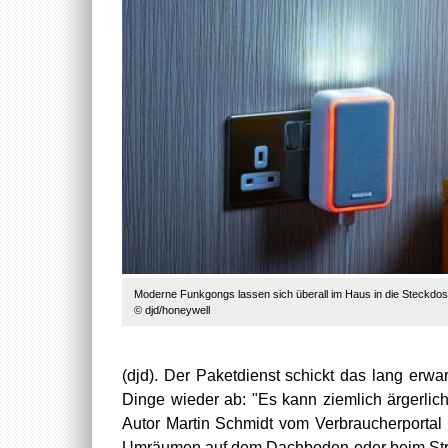
Moderne Funkgongs lassen sich überall im Haus in die Steckdose
© djd/honeywell
(djd). Der Paketdienst schickt das lang erwa
Dinge wieder ab: "Es kann ziemlich ärgerli
Autor Martin Schmidt vom Verbraucherportal
Umräumen auf dem Dachboden oder beim Str