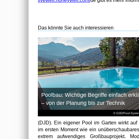
livewell.honeywell.com/
de gibt es mehr Inform
Das könnte Sie auch interessieren
Poolbau: Wichtige Begriffe einfach erklä
– von der Planung bis zur Technik
© DJD/Pool-Syst
(DJD). Ein eigener Pool im Garten wirkt auf 
im ersten Moment wie ein unüberschaubare
extrem aufwendiges Großbauprojekt. Mod