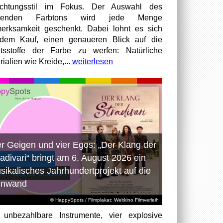
richtungsstil im Fokus. Der Auswahl des
senden Farbtons wird jede Menge
erksamkeit geschenkt. Dabei lohnt es sich
dem Kauf, einen genaueren Blick auf die
ltsstoffe der Farbe zu werfen: Natürliche
ialien wie Kreide,...
weiterlesen
er Geigen und vier Egos: „Der Klang der
radivari“ bringt am 6. August 2026 ein
sikalisches Jahrhundertprojekt auf die
inwand
© HappySpots / Filmplakat: Weltkino Filmverleih
 unbezahlbare Instrumente, vier explosive