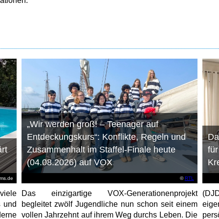
ationen.
„Wir werden groß! – Teenager auf
Entdeckungskurs“: Konflikte, Regeln und
Da
rt
Zusammenhalt im Staffel-Finale heute
fü
(04.08.2026) auf VOX
Kr
ems.de
©
RTL
viele
Das einzigartige VOX-Generationenprojekt
(DJD
s und
begleitet zwölf Jugendliche nun schon seit einem
eig
erne
vollen Jahrzehnt auf ihrem Weg durchs Leben. Die
per