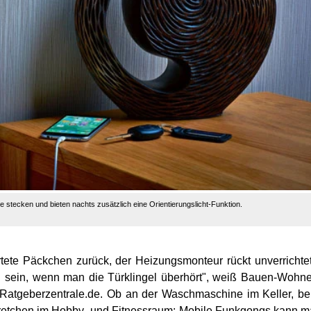
 stecken und bieten nachts zusätzlich eine Orientierungslicht-Funktion.
rtete Päckchen zurück, der Heizungsmonteur rückt unverrichte
ch sein, wenn man die Türklingel überhört", weiß Bauen-Wohn
 Ratgeberzentrale.de. Ob an der Waschmaschine im Keller, b
etchen im Hobby- und Fitnessraum: Mobile Funkgongs kann 