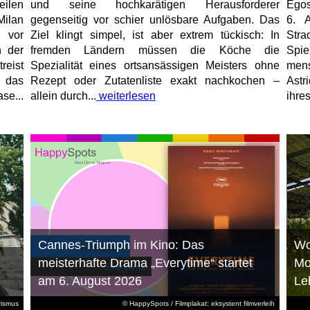
eilen
und seine hochkarätigen Herausforderer
Egos
Milan
gegenseitig vor schier unlösbare Aufgaben. Das
6. 
 vor
Ziel klingt simpel, ist aber extrem tückisch: In
Stra
n der
fremden Ländern müssen die Köche die
Spi
reist
Spezialität eines ortsansässigen Meisters ohne
mens
, das
Rezept oder Zutatenliste exakt nachkochen –
Astr
se...
allein durch...
weiterlesen
ihres
Cannes-Triumph im Kino: Das
Wo
meisterhafte Drama „Everytime“ startet
Mo
am 6. August 2026
Le
rismus
© HappySpots / Filmplakat: eksystent filmverleih