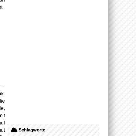
t.
ik.
die
le,
mit
auf
Schlagworte
gut