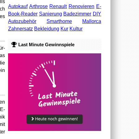
lls
Autokauf
Arthrose
Renault
Renovieren
E-
ach
Book-Reader
Sanierung
Badezimmer
DIY
es
Autozubehör
Smarthome
Mallorca
Zahnersatz
Bekleidung
Kur
Kultur
Last Minute Gewinnspiele
ür-
das
ie
in
hen
E-
nik
mit
er