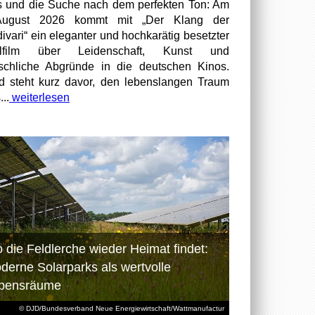
 und die Suche nach dem perfekten Ton: Am
August 2026 kommt mit „Der Klang der
divari“ ein eleganter und hochkarätig besetzter
elfilm über Leidenschaft, Kunst und
chliche Abgründe in die deutschen Kinos.
id steht kurz davor, den lebenslangen Traum
...
weiterlesen
 die Feldlerche wieder Heimat findet:
derne Solarparks als wertvolle
bensräume
© DJD/Bundesverband Neue Energiewirtschaft/Wattmanufactur