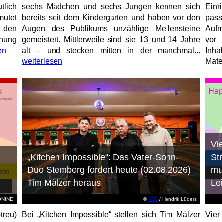
tlich
sechs Mädchen und sechs Jungen kennen sich
Ein
mutet
bereits seit dem Kindergarten und haben vor den
pas
t den
Augen des Publikums unzählige Meilensteine
Aufm
anung
gemeistert. Mittlerweile sind sie 13 und 14 Jahre
vor 
en
alt – und stecken mitten in der manchmal...
Inha
weiterlesen
Mater
Vi
„Kitchen Impossible“: Das Vater-Sohn-
St
Duo Stemberg fordert heute (02.08.2026)
mu
Tim Mälzer heraus
Le
EONINE
©
RTL
/ Hendrik Lüders
treu)
Bei „Kitchen Impossible“ stellen sich Tim Mälzer
Vier