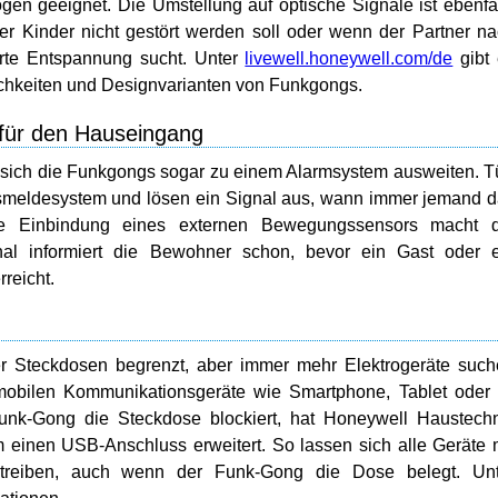
en geeignet. Die Umstellung auf optische Signale ist ebenfa
ner Kinder nicht gestört werden soll oder wenn der Partner n
örte Entspannung sucht. Unter
livewell.honeywell.com/de
gibt 
chkeiten und Designvarianten von Funkgongs.
ür den Hauseingang
 sich die Funkgongs sogar zu einem Alarmsystem ausweiten. T
smeldesystem und lösen ein Signal aus, wann immer jemand 
iche Einbindung eines externen Bewegungssensors macht d
l informiert die Bewohner schon, bevor ein Gast oder e
reicht.
 der Steckdosen begrenzt, aber immer mehr Elektrogeräte suc
obilen Kommunikationsgeräte wie Smartphone, Tablet oder 
unk-Gong die Steckdose blockiert, hat Honeywell Haustech
 einen USB-Anschluss erweitert. So lassen sich alle Geräte 
treiben, auch wenn der Funk-Gong die Dose belegt. Unt