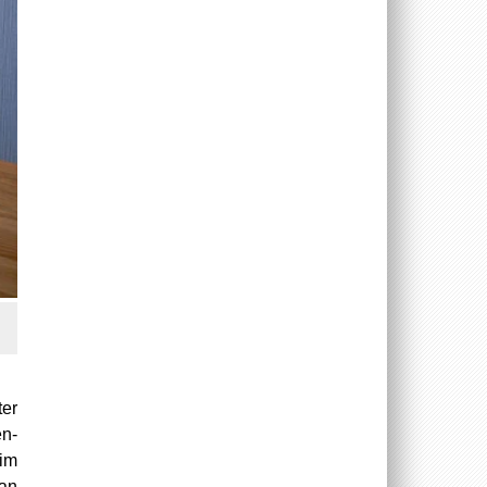
ter
en-
eim
man