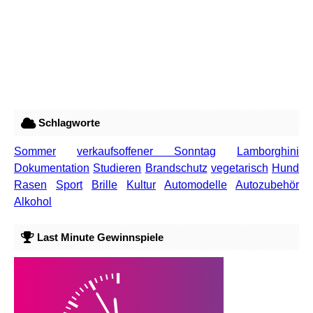
Schlagworte
Sommer
verkaufsoffener Sonntag
Lamborghini
Dokumentation
Studieren
Brandschutz
vegetarisch
Hund
Rasen
Sport
Brille
Kultur
Automodelle
Autozubehör
Alkohol
Last Minute Gewinnspiele