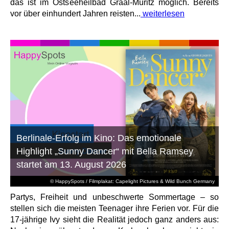
das ist im Ostseeheilbad Graal-Müritz möglich. Bereits
vor über einhundert Jahren reisten...
weiterlesen
Berlinale-Erfolg im Kino: Das emotionale
Highlight „Sunny Dancer“ mit Bella Ramsey
startet am 13. August 2026
© HappySpots / Filmplakat: Capelight Pictures & Wild Bunch Germany
Partys, Freiheit und unbeschwerte Sommertage – so
stellen sich die meisten Teenager ihre Ferien vor. Für die
17-jährige Ivy sieht die Realität jedoch ganz anders aus: