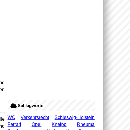
and
fen
Schlagworte
WC
Verkehrsrecht
Schleswig-Holstein
lle
Ferrari
Opel
Kneipp
Rheuma
nd