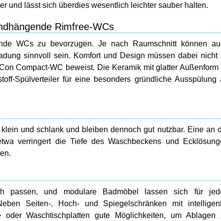
r und lässt sich überdies wesentlich leichter sauber halten.
wandhängende Rimfree-WCs
nde WCs zu bevorzugen. Je nach Raumschnitt können au
dung sinnvoll sein. Komfort und Design müssen dabei nicht
iCon Compact-WC beweist. Die Keramik mit glatter Außenform 
toff-Spülverteiler für eine besonders gründliche Ausspülung
klein und schlank und bleiben dennoch gut nutzbar. Eine an 
k etwa verringert die Tiefe des Waschbeckens und Ecklösun
nen.
ch passen, und modulare Badmöbel lassen sich für jed
eben Seiten-, Hoch- und Spiegelschränken mit intelligent
e oder Waschtischplatten gute Möglichkeiten, um Ablagen 