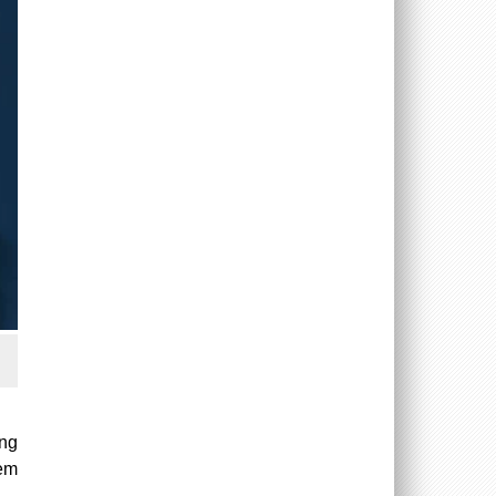
ung
nem