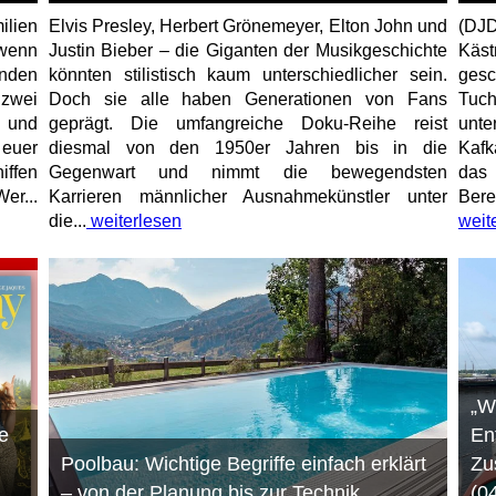
ilien
Elvis Presley, Herbert Grönemeyer, Elton John und
(DJD
 wenn
Justin Bieber – die Giganten der Musikgeschichte
Käs
unden
könnten stilistisch kaum unterschiedlicher sein.
gesc
 zwei
Doch sie alle haben Generationen von Fans
Tuch
e und
geprägt. Die umfangreiche Doku-Reihe reist
unt
 euer
diesmal von den 1950er Jahren bis in die
Kafk
iffen
Gegenwart und nimmt die bewegendsten
das 
er...
Karrieren männlicher Ausnahmekünstler unter
Bere
die...
weiterlesen
weit
„W
e
En
Poolbau: Wichtige Begriffe einfach erklärt
Zu
– von der Planung bis zur Technik
(0