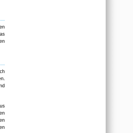
ten
das
en
ich
en.
und
aus
ten
ben
hen