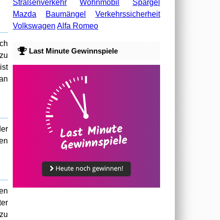
Straßenverkehr
Wohnmobil
Spargel
Mazda
Baumängel
Verkehrssicherheit
Volkswagen
Alfa Romeo
ch
Last Minute Gewinnspiele
 zu
ist
 an
der
gen
en
er
zu