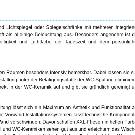
ind Lichtspiegel oder Spiegelschränke mit mehreren integrier
 oft als alleinige Beleuchtung aus. Besonders angenehm ist 
lligkeit und Lichtfarbe der Tageszeit und dem persönlich
n Räumen besonders intensiv bemerkbar. Dabei lassen sie s
sstattung unter der Betätigungsplatte der WC-Spülung eliminier
ekt in der WC-Keramik auf und gibt sie gründlich gereinigt 
taltung lässt sich ein Maximum an Ästhetik und Funktionalität 
t Vorwand-Installationssystemen lässt technische Komponen
 Wand verschwinden. Davor schaffen XXL-Fliesen in hellen Far
l und WC-Keramiken sehen gut aus und erleichtern das Wisc