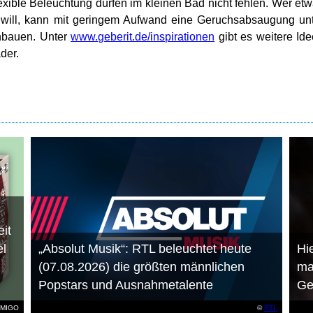
exible Beleuchtung dürfen im kleinen Bad nicht fehlen. Wer et
ll, kann mit geringem Aufwand eine Geruchsabsaugung unt
inbauen. Unter
www.geberit.de/inspirationen
gibt es weitere Id
der.
it
el
„Absolut Musik“: RTL beleuchtet heute
Hie
(07.08.2026) die größten männlichen
ma
Popstars und Ausnahmetalente
Ge
AMIGO
©
RTL