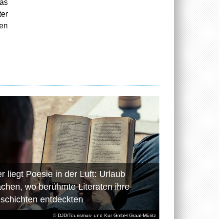
was
er
een
r liegt Poesie in der Luft: Urlaub
chen, wo berühmte Literaten ihre
schichten entdeckten
© DJD/Tourismus- und Kur GmbH Graal-Müritz