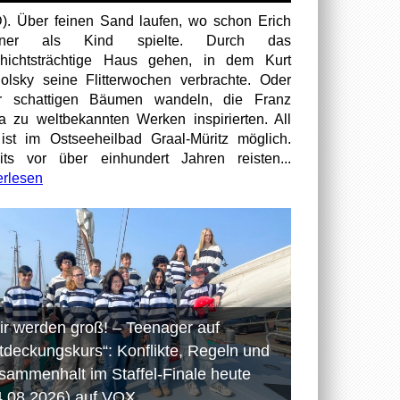
). Über feinen Sand laufen, wo schon Erich
tner als Kind spielte. Durch das
hichtsträchtige Haus gehen, in dem Kurt
olsky seine Flitterwochen verbrachte. Oder
er schattigen Bäumen wandeln, die Franz
a zu weltbekannten Werken inspirierten. All
ist im Ostseeheilbad Graal-Müritz möglich.
its vor über einhundert Jahren reisten...
erlesen
ir werden groß! – Teenager auf
tdeckungskurs“: Konflikte, Regeln und
sammenhalt im Staffel-Finale heute
4.08.2026) auf VOX