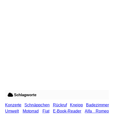
Schlagworte
Konzerte
Schnäppchen
Rückruf
Kneipp
Badezimmer
Umwelt
Motorrad
Fiat
E-Book-Reader
Alfa Romeo