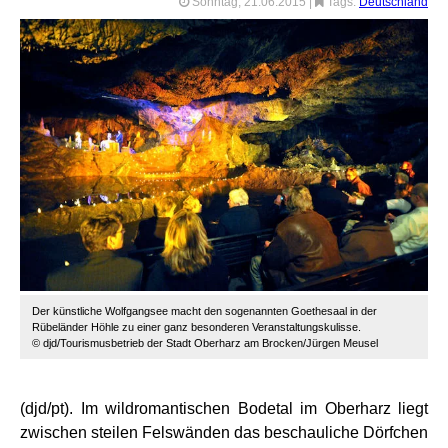
Sonntag, 21.06.2015
|
Tags:
Deutschland
Der künstliche Wolfgangsee macht den sogenannten Goethesaal in der
Rübeländer Höhle zu einer ganz besonderen Veranstaltungskulisse.
© djd/Tourismusbetrieb der Stadt Oberharz am Brocken/Jürgen Meusel
(djd/pt). Im wildromantischen Bodetal im Oberharz liegt
zwischen steilen Felswänden das beschauliche Dörfchen