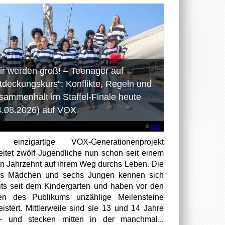
ir werden groß! – Teenager auf
tdeckungskurs“: Konflikte, Regeln und
sammenhalt im Staffel-Finale heute
4.08.2026) auf VOX
©
RTL
 einzigartige VOX-Generationenprojekt
eitet zwölf Jugendliche nun schon seit einem
en Jahrzehnt auf ihrem Weg durchs Leben. Die
hs Mädchen und sechs Jungen kennen sich
its seit dem Kindergarten und haben vor den
en des Publikums unzählige Meilensteine
istert. Mittlerweile sind sie 13 und 14 Jahre
– und stecken mitten in der manchmal...