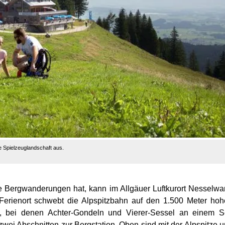
ne Spielzeuglandschaft aus.
ge Bergwanderungen hat, kann im Allgäuer Luftkurort Nesselw
Ferienort schwebt die Alpspitzbahn auf den 1.500 Meter ho
, bei denen Achter-Gondeln und Vierer-Sessel an einem Se
 zwei Abschnitten zur Bergstation. Oben sind mit der Alpspitze 