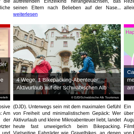
f die
auftretenden Einzelkind herangewachsen, das
Reze
liche
seinen Eltern nach Belieben auf der Nase...
allei
weiterlesen
der
n
Ca
ie
4 Wege, 1 Bikepacking-Abenteuer:
me
Aktivurlaub auf der Schwäbischen Alb
am
erleih
© DJD/Schwäbische Alb Tourismus
osive
(DJD). Unterwegs sein mit dem maximalen Gefühl
Ein 
n: Am
von Freiheit und minimalistischem Gepäck: Wer
über
 der
Aktivurlaub und kleine Mikroabenteuer liebt, landet
Augu
tzter
heute fast unweigerlich beim Bikepacking.
Film
 und
Vielseitige Fahrräder wie Gravelbikes, an denen
von 