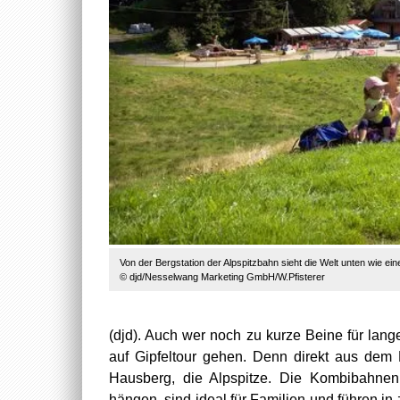
Von der Bergstation der Alpspitzbahn sieht die Welt unten wie ei
© djd/Nesselwang Marketing GmbH/W.Pfisterer
(djd). Auch wer noch zu kurze Beine für lan
auf Gipfeltour gehen. Denn direkt aus dem 
Hausberg, die Alpspitze. Die Kombibahnen
hängen, sind ideal für Familien und führen in