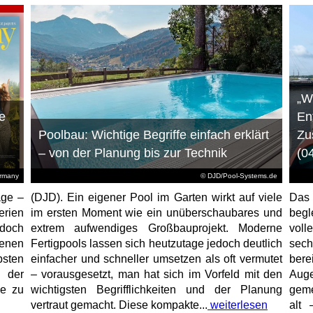
„W
e
En
Poolbau: Wichtige Begriffe einfach erklärt
Zu
– von der Planung bis zur Technik
(0
ermany
© DJD/Pool-Systems.de
age –
(DJD). Ein eigener Pool im Garten wirkt auf viele
Das
erien
im ersten Moment wie ein unüberschaubares und
begl
jedoch
extrem aufwendiges Großbauprojekt. Moderne
voll
enen
Fertigpools lassen sich heutzutage jedoch deutlich
sec
sten
einfacher und schneller umsetzen als oft vermutet
bere
 der
– vorausgesetzt, man hat sich im Vorfeld mit den
Aug
ne zu
wichtigsten Begrifflichkeiten und der Planung
geme
vertraut gemacht. Diese kompakte...
weiterlesen
alt 