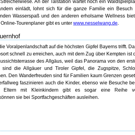
Streichelwiese. An der Talstation wartet noch ein Waldspielpla
ern einlädt, lohnt sich für die ganze Familie ein Besuch
enden Wasserspaß und den anderen erholsame Wellness biet
 Online-Tourenplaner gibt es unter
www.nesselwang.de
.
uernhof
e Voralpenlandschaft auf die höchsten Gipfel Bayerns trifft. D
bsort schnell zu erreichen, auch mit dem Zug über Kempten ist 
s Aussichtsterrasse des Allgäus, weil das Panorama von den ers
sind die Allgäuer und Tiroler Gipfel, die Zugspitze, Schl
en. Den Wanderfreuden sind für Familien kaum Grenzen geset
erfallweg faszinieren auch die Kinder, ebenso wie Besuche b
 Eltern mit Kleinkindern gibt es sogar eine Reihe v
önnen sie bei Sportfachgeschäften ausleihen.