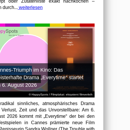
pt oder Zutatenliste exakt nachkochen –
n durch...
weiterlesen
nnes-Triumph im Kino: Das
isterhafte Drama „Everytime“ startet
 6. August 2026
© HappySpots / Filmplakat: eksystent filmverleih
radikal sinnliches, atmosphärisches Drama
 Verlust, Zeit und das Unvorstellbare: Am 6.
st 2026 kommt mit „Everytime“ der bei den
festspielen in Cannes prämierte neue Film
Regisseurin Sandra Wollner (The Trouble with