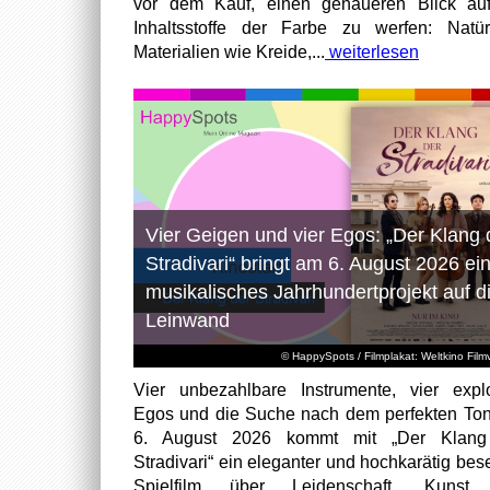
vor dem Kauf, einen genaueren Blick au
Inhaltsstoffe der Farbe zu werfen: Natür
Materialien wie Kreide,...
weiterlesen
Vier Geigen und vier Egos: „Der Klang 
Stradivari“ bringt am 6. August 2026 ei
musikalisches Jahrhundertprojekt auf d
Leinwand
© HappySpots / Filmplakat: Weltkino Filmv
Vier unbezahlbare Instrumente, vier expl
Egos und die Suche nach dem perfekten To
6. August 2026 kommt mit „Der Klang
Stradivari“ ein eleganter und hochkarätig bese
Spielfilm über Leidenschaft, Kunst