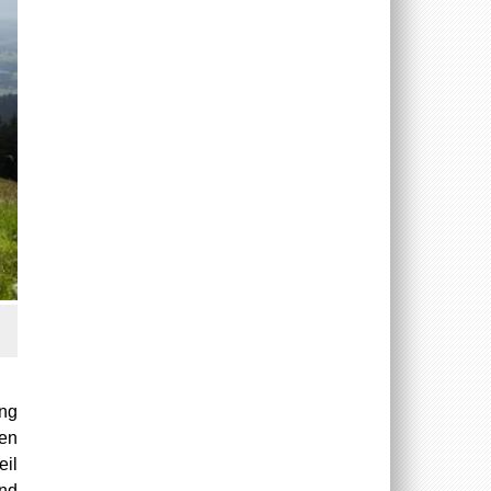
ang
hen
il
und