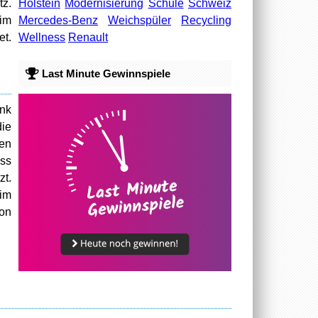
Holstein
Modernisierung
Schule
Schweiz
tz.
Mercedes-Benz
Weichspüler
Recycling
 im
Wellness
Renault
et.
Last Minute Gewinnspiele
ank
die
ten
oss
zt.
eim
on