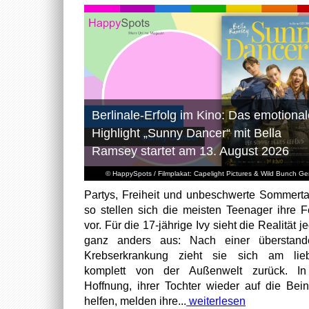
Berlinale-Erfolg im Kino: Das emotional
Highlight „Sunny Dancer“ mit Bella
Ramsey startet am 13. August 2026
© HappySpots / Filmplakat: Capelight Pictures & Wild Bunch G
Partys, Freiheit und unbeschwerte Sommert
so stellen sich die meisten Teenager ihre F
vor. Für die 17-jährige Ivy sieht die Realität 
ganz anders aus: Nach einer überstand
Krebserkrankung zieht sie sich am lieb
komplett von der Außenwelt zurück. In
Hoffnung, ihrer Tochter wieder auf die Bei
helfen, melden ihre...
weiterlesen