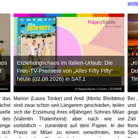
weit
pps
Erziehungschaos im Italien-Urlaub: Die
„K
t
Free-TV-Premiere von „Alles Fifty Fifty“
Du
heute (02.08.2026) in SAT.1
Ti
ktion
© HappySpots / Cover: LEONINE
r das
Marion (Laura Tonke) und Andi (Moritz Bleibtreu)
Bei 
chst
sind zwar schon seit Längerem geschieden, teilen
und
elle
sich die Erziehung ihres elfjährigen Sohnes Milan
gege
 des
(Valentin Thatenhorst) aber nach wie vor
Ziel
enge
vorbildlich – zumindest auf dem Papier. In der
fre
 sich
Praxis ist Milan zu einem verwöhnten, treist
Spez