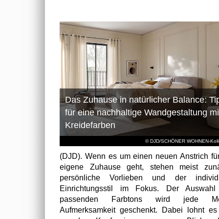
Das Zuhause in natürlicher Balance: Ti
für eine nachhaltige Wandgestaltung mi
Kreidefarben
© DJD/SCHÖNER WOHNEN-Kolle
(DJD). Wenn es um einen neuen Anstrich fü
eigene Zuhause geht, stehen meist zunä
persönliche Vorlieben und der individu
Einrichtungsstil im Fokus. Der Auswahl
passenden Farbtons wird jede M
Aufmerksamkeit geschenkt. Dabei lohnt es