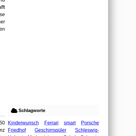
fft
sse
ner
len
Schlagworte
Kinderwunsch
Ferrari
smart
Porsche
,50
Friedhof
Geschirrspüler
Schleswig-
anz