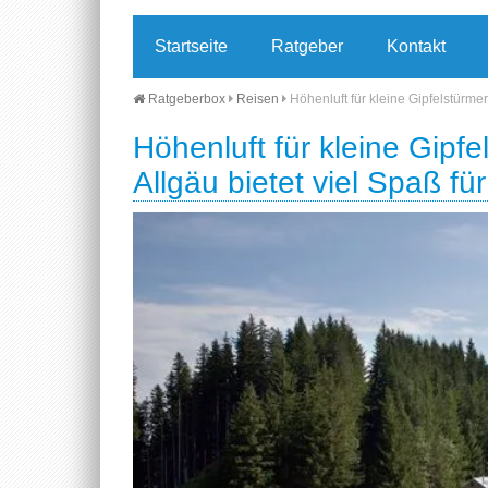
Startseite
Ratgeber
Kontakt
Ratgeberbox
Reisen
Höhenluft für kleine Gipfelstürmer
Höhenluft für kleine Gipfe
Allgäu bietet viel Spaß fü