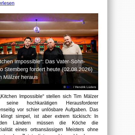
erlesen
itchen Impossible“: Das Vater-Sohn-
o Stemberg fordert heute (02.08.2026)
m Mälzer heraus
©
RTL
/ Hendrik Lüders
„Kitchen Impossible“ stellen sich Tim Mälzer
 seine hochkarätigen Herausforderer
nseitig vor schier unlösbare Aufgaben. Das
 klingt simpel, ist aber extrem tückisch: In
mden Ländern müssen die Köche die
ialität eines ortsansässigen Meisters ohne