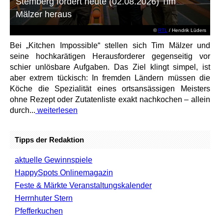
Stemberg fordert heute (02.08.2026) Tim
Mälzer heraus
©
RTL
/ Hendrik Lüders
Bei „Kitchen Impossible“ stellen sich Tim Mälzer und
seine hochkarätigen Herausforderer gegenseitig vor
schier unlösbare Aufgaben. Das Ziel klingt simpel, ist
aber extrem tückisch: In fremden Ländern müssen die
Köche die Spezialität eines ortsansässigen Meisters
ohne Rezept oder Zutatenliste exakt nachkochen – allein
durch...
weiterlesen
Tipps der Redaktion
aktuelle Gewinnspiele
HappySpots Onlinemagazin
Feste & Märkte Veranstaltungskalender
Herrnhuter Stern
Pfefferkuchen