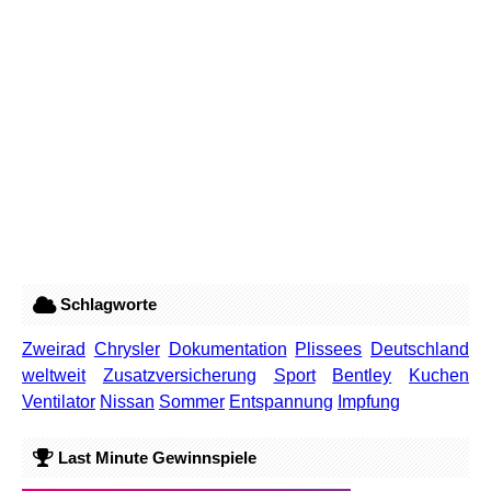
Schlagworte
Zweirad
Chrysler
Dokumentation
Plissees
Deutschland
weltweit
Zusatzversicherung
Sport
Bentley
Kuchen
Ventilator
Nissan
Sommer
Entspannung
Impfung
Last Minute Gewinnspiele