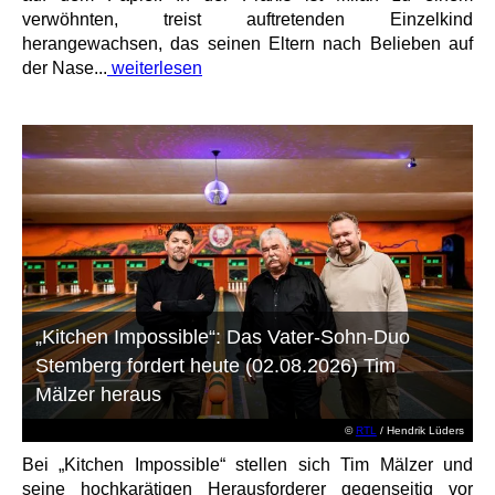
verwöhnten, treist auftretenden Einzelkind
herangewachsen, das seinen Eltern nach Belieben auf
der Nase...
weiterlesen
„Kitchen Impossible“: Das Vater-Sohn-Duo
Stemberg fordert heute (02.08.2026) Tim
Mälzer heraus
©
RTL
/ Hendrik Lüders
Bei „Kitchen Impossible“ stellen sich Tim Mälzer und
seine hochkarätigen Herausforderer gegenseitig vor