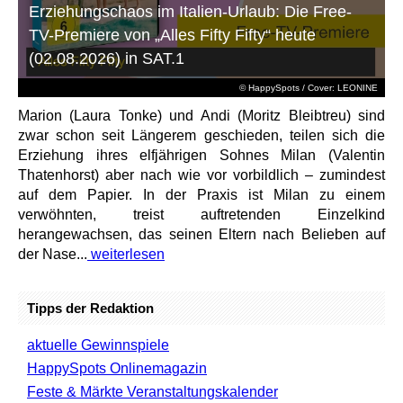
Erziehungschaos im Italien-Urlaub: Die Free-
TV-Premiere von „Alles Fifty Fifty“ heute
(02.08.2026) in SAT.1
© HappySpots / Cover: LEONINE
Marion (Laura Tonke) und Andi (Moritz Bleibtreu) sind
zwar schon seit Längerem geschieden, teilen sich die
Erziehung ihres elfjährigen Sohnes Milan (Valentin
Thatenhorst) aber nach wie vor vorbildlich – zumindest
auf dem Papier. In der Praxis ist Milan zu einem
verwöhnten, treist auftretenden Einzelkind
herangewachsen, das seinen Eltern nach Belieben auf
der Nase...
weiterlesen
Tipps der Redaktion
aktuelle Gewinnspiele
HappySpots Onlinemagazin
Feste & Märkte Veranstaltungskalender