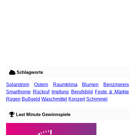
Schlagworte
Solarstrom
Ostern
Raumklima
Blumen
Benzinpreis
Smarthome
Rückruf
Impfung
Berufsbild
Feste & Märkte
Rügen
Bußgeld
Waschmittel
Konzert
Schimmel
Last Minute Gewinnspiele