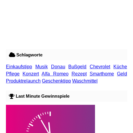
Schlagworte
Einkaufstipp
Musik
Donau
Bußgeld
Chevrolet
Küche
Pflege
Konzert
Alfa Romeo
Rezept
Smarthome
Geld
Produktrelaunch
Geschenktipp
Waschmittel
Last Minute Gewinnspiele