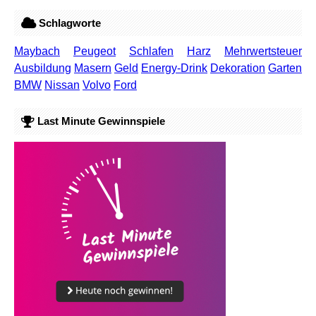
Schlagworte
Maybach
Peugeot
Schlafen
Harz
Mehrwertsteuer
Ausbildung
Masern
Geld
Energy-Drink
Dekoration
Garten
BMW
Nissan
Volvo
Ford
Last Minute Gewinnspiele