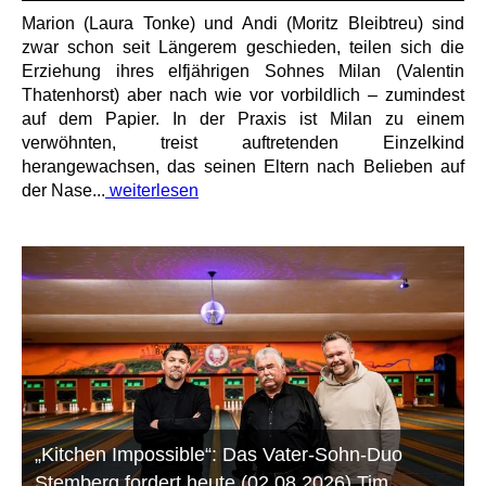
Marion (Laura Tonke) und Andi (Moritz Bleibtreu) sind
zwar schon seit Längerem geschieden, teilen sich die
Erziehung ihres elfjährigen Sohnes Milan (Valentin
Thatenhorst) aber nach wie vor vorbildlich – zumindest
auf dem Papier. In der Praxis ist Milan zu einem
verwöhnten, treist auftretenden Einzelkind
herangewachsen, das seinen Eltern nach Belieben auf
der Nase...
weiterlesen
„Kitchen Impossible“: Das Vater-Sohn-Duo
Stemberg fordert heute (02.08.2026) Tim