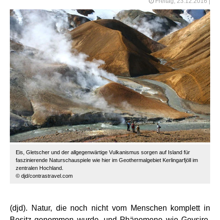
Freitag, 23.12.2016
|
Eis, Gletscher und der allgegenwärtige Vulkanismus sorgen auf Island für
faszinierende Naturschauspiele wie hier im Geothermalgebiet Kerlingarfjöll im
zentralen Hochland.
© djd/contrastravel.com
(djd). Natur, die noch nicht vom Menschen komplett in
Besitz genommen wurde, und Phänomene wie Geysire,