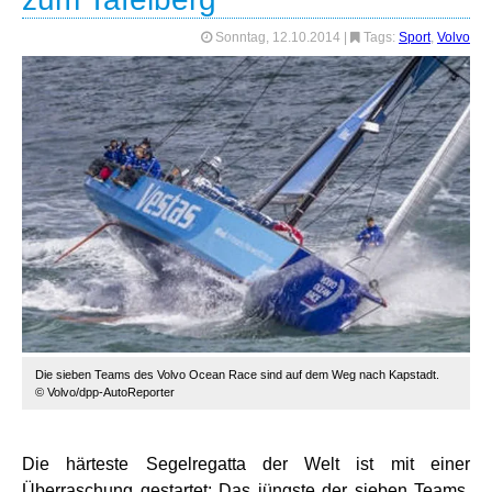
Sonntag, 12.10.2014
|
Tags:
Sport
,
Volvo
Die sieben Teams des Volvo Ocean Race sind auf dem Weg nach Kapstadt.
© Volvo/dpp-AutoReporter
Die härteste Segelregatta der Welt ist mit einer
Überraschung gestartet: Das jüngste der sieben Teams,