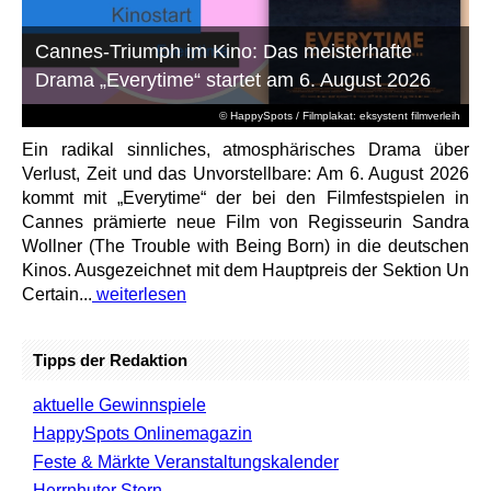
Cannes-Triumph im Kino: Das meisterhafte
Drama „Everytime“ startet am 6. August 2026
© HappySpots / Filmplakat: eksystent filmverleih
Ein radikal sinnliches, atmosphärisches Drama über
Verlust, Zeit und das Unvorstellbare: Am 6. August 2026
kommt mit „Everytime“ der bei den Filmfestspielen in
Cannes prämierte neue Film von Regisseurin Sandra
Wollner (The Trouble with Being Born) in die deutschen
Kinos. Ausgezeichnet mit dem Hauptpreis der Sektion Un
Certain...
weiterlesen
Tipps der Redaktion
aktuelle Gewinnspiele
HappySpots Onlinemagazin
Feste & Märkte Veranstaltungskalender
Herrnhuter Stern