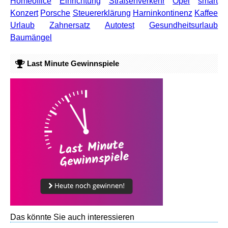
Homeoffice
Einrichtung
Straßenverkehr
Opel
smart
Konzert
Porsche
Steuererklärung
Harninkontinenz
Kaffee
Urlaub
Zahnersatz
Autotest
Gesundheitsurlaub
Baumängel
Last Minute Gewinnspiele
Das könnte Sie auch interessieren