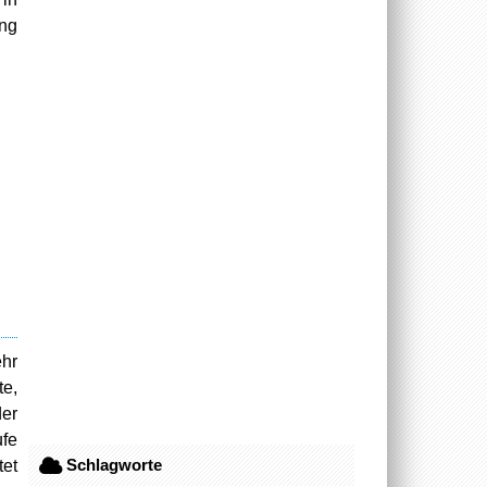
ung
ehr
te,
er
ufe
Schlagworte
tet