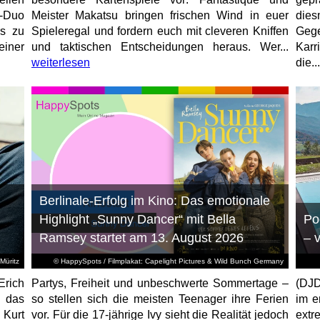
r-Duo
Meister Makatsu bringen frischen Wind in euer
die
rs zu
Spieleregal und fordern euch mit cleveren Kniffen
Geg
einer
und taktischen Entscheidungen heraus. Wer...
Karr
weiterlesen
die...
Berlinale-Erfolg im Kino: Das emotionale
Highlight „Sunny Dancer“ mit Bella
Po
Ramsey startet am 13. August 2026
– 
Müritz
© HappySpots / Filmplakat: Capelight Pictures & Wild Bunch Germany
Erich
Partys, Freiheit und unbeschwerte Sommertage –
(DJD
 das
so stellen sich die meisten Teenager ihre Ferien
im e
 Kurt
vor. Für die 17-jährige Ivy sieht die Realität jedoch
ext