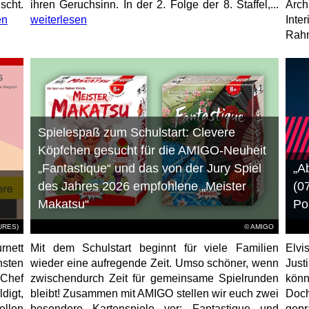
scht.
ihren Geruchsinn. In der 2. Folge der 8. Staffel,...
Arch
en
weiterlesen
Inte
Rahm
Spielespaß zum Schulstart: Clevere
Köpfchen gesucht für die AMIGO-Neuheit
„Fantastique“ und das von der Jury Spiel
„A
des Jahres 2026 empfohlene „Meister
(0
Makatsu“
Po
TURES)
© AMIGO
rnett
Mit dem Schulstart beginnt für viele Familien
Elvi
hsten
wieder eine aufregende Zeit. Umso schöner, wenn
Just
-Chef
zwischendurch Zeit für gemeinsame Spielrunden
könn
igt,
bleibt! Zusammen mit AMIGO stellen wir euch zwei
Doc
ellen
besondere Kartenspiele vor: Fantastique und
gep