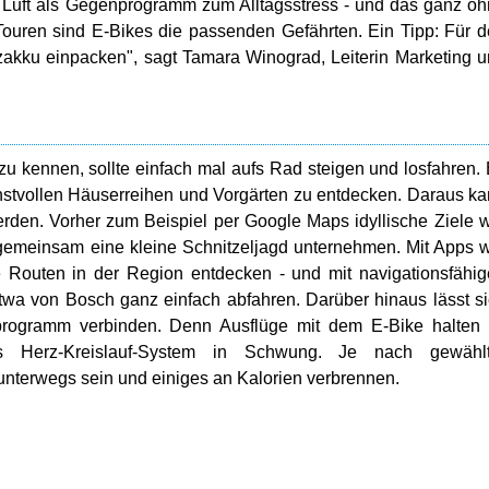
 Luft als Gegenprogramm zum Alltagsstress - und das ganz o
Touren sind E-Bikes die passenden Gefährten. Ein Tipp: Für 
akku einpacken", sagt Tamara Winograd, Leiterin Marketing 
 zu kennen, sollte einfach mal aufs Rad steigen und losfahren.
unstvollen Häuserreihen und Vorgärten zu entdecken. Daraus k
erden. Vorher zum Beispiel per Google Maps idyllische Ziele 
emeinsam eine kleine Schnitzeljagd unternehmen. Mit Apps 
e Routen in der Region entdecken - und mit navigationsfähi
a von Bosch ganz einfach abfahren. Darüber hinaus lässt s
programm verbinden. Denn Ausflüge mit dem E-Bike halten f
 Herz-Kreislauf-System in Schwung. Je nach gewählt
unterwegs sein und einiges an Kalorien verbrennen.