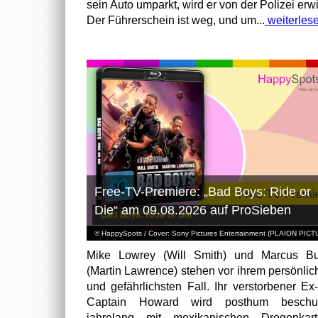
sein Auto umparkt, wird er von der Polizei erwi
Der Führerschein ist weg, und um...
weiterles
Free-TV-Premiere: „Bad Boys: Ride or
Die“ am 09.08.2026 auf ProSieben
© HappySpots / Cover: Sony Pictures Entertainment (PLAION PIC
Mike Lowrey (Will Smith) und Marcus Bu
(Martin Lawrence) stehen vor ihrem persönlic
und gefährlichsten Fall. Ihr verstorbener Ex
Captain Howard wird posthum beschuld
jahrelang mit mexikanischen Drogenkart