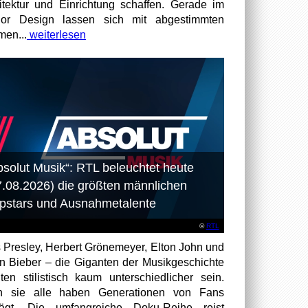
itektur und Einrichtung schaffen. Gerade im
rior Design lassen sich mit abgestimmten
en...
weiterlesen
bsolut Musik“: RTL beleuchtet heute
7.08.2026) die größten männlichen
pstars und Ausnahmetalente
©
RTL
s Presley, Herbert Grönemeyer, Elton John und
in Bieber – die Giganten der Musikgeschichte
ten stilistisch kaum unterschiedlicher sein.
h sie alle haben Generationen von Fans
rägt. Die umfangreiche Doku-Reihe reist