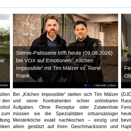
Sterne-Patisserie trifft heute (09.08.2026)
ei
bei VOX auf Emotionen: „Kitchen
k
Impossible“ mit Tim Mälzer vs. René
Fe
Frank
Ob
d GmbH
©
RTL
/ Hendrik Lüders
ollen
Bei „Kitchen Impossible“ stellen sich Tim Mälzer
(DJ
r den
und seine Kontrahenten schier unlösbaren
Raum
ohol
Aufgaben. Ohne Rezeptur oder Zutatenliste
Fens
 zum
müssen sie die Spezialitäten ortsansässiger
heu
ttung
Meisterköche exakt nachkochen – einzig und
bevo
unken
allein gestützt auf ihren Geschmackssinn und
Hap