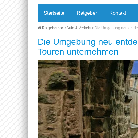
Startseite
Ratgeber
Kontakt
Ratgeberbox
Auto & Verkehr
Die Umgebung neu entdec
Die Umgebung neu entdec
Touren unternehmen