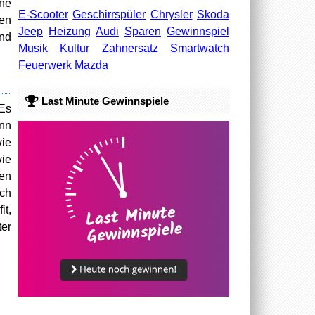
hne
E-Scooter
Geschirrspüler
Chrysler
Skoda
den
Jeep
Heizung
Audi
Sparen
Gewinnspiel
und
Musik
Kultur
Zahnersatz
Smartwatch
Feuerwerk
Mazda
Last Minute Gewinnspiele
 Es
ann
wie
wie
gen
ich
it,
er