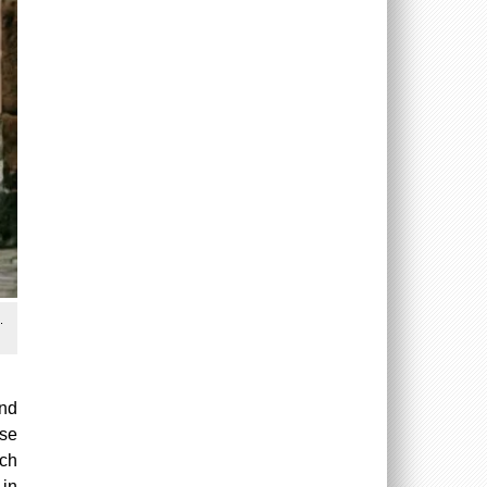
.
und
use
och
 in