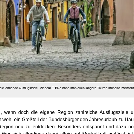
iele lohnende Ausflugsziele. Mit dem E-Bike kann man auch längere Touren mühelos meistern
n, wenn doch die eigene Region zahlreiche Ausflugsziele 
em wohl ein Großteil der Bundesbürger den Jahresurlaub zu Ha
ie Region neu zu entdecken. Besonders entspannt und dazu n
er sich allerdings dabei allein auf Muskelkraft verlässt, ist