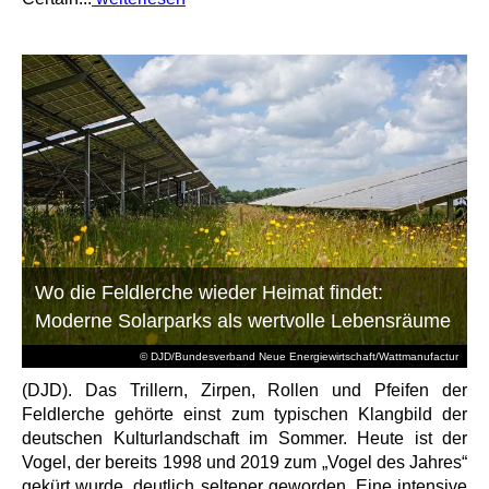
Wo die Feldlerche wieder Heimat findet:
Moderne Solarparks als wertvolle Lebensräume
© DJD/Bundesverband Neue Energiewirtschaft/Wattmanufactur
(DJD). Das Trillern, Zirpen, Rollen und Pfeifen der
Feldlerche gehörte einst zum typischen Klangbild der
deutschen Kulturlandschaft im Sommer. Heute ist der
Vogel, der bereits 1998 und 2019 zum „Vogel des Jahres“
gekürt wurde, deutlich seltener geworden. Eine intensive