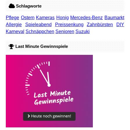
Schlagworte
Pflege
Ostern
Kameras
Honig
Mercedes-Benz
Baumarkt
Allergie
Spieleabend
Preissenkung
Zahnbürsten
DIY
Karneval
Schnäppchen
Senioren
Suzuki
Last Minute Gewinnspiele