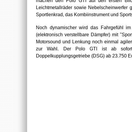
machen den Polo GTI auf den ersten Blick
Leichtmetallräder sowie Nebelscheinwerfer g
Sportlenkrad, das Kombiinstrument und Sports
Noch dynamischer wird das Fahrgefühl im 
(elektronisch verstellbare Dämpfer) mit "Spo
Motorsound und Lenkung noch einmal agiler
zur Wahl. Der Polo GTI ist ab sofor
Doppelkupplungsgetriebe (DSG) ab 23.750 Eur