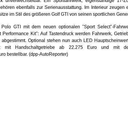
 unverwechselbar. Ein Sportfahrwerk, eigenständige 17-Zo
ehören ebenfalls zur Serienausstattung. Im Interieur zeugen 
itze im Stil des größeren Golf GTI von seinen sportlichen Gen
Polo GTI mit dem neuen optionalen "Sport Select"-Fahrwe
rt Performance Kit": Auf Tastendruck werden Fahrwerk, Getrie
 abgestimmt. Optional stehen nun auch LED Hauptscheinwer
t mit Handschaltgetriebe ab 22.275 Euro und mit d
o bestellbar. (dpp-AutoReporter)