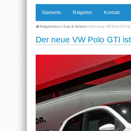
Startseite
Ratgeber
Kontakt
Ratgeberbox
Auto & Verkehr
Der neue VW Polo GTI ist 
Der neue VW Polo GTI ist 