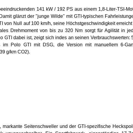
 beeindruckenden 141 kW / 192 PS aus einem 1,8-Liter-TSI-Mo
Damit glänzt der "junge Wilde" mit GTI-typischen Fahrleistung
I von Null auf 100 km/h, seine Höchstgeschwindigkeit erreicht
les Drehmoment von bis zu 320 Nm sorgt für Agilität in je
lo GTI dabei ist, zeigt sich indes an seinen Verbrauchswerten: 
s im Polo GTI mit DSG, die Version mit manuellem 6-Gan
(139 g/km CO2).
n, markante Seitenschweller und der GTI-spezifische Heckspoi