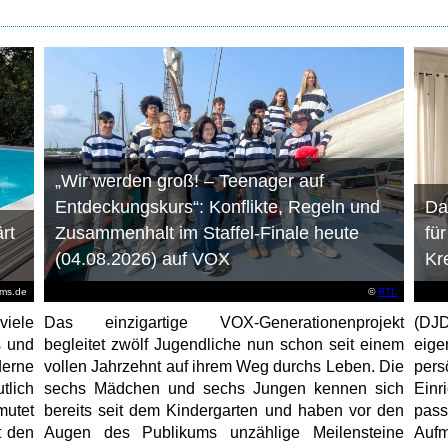
„Wir werden groß! – Teenager auf
Entdeckungskurs“: Konflikte, Regeln und
Da
rt
Zusammenhalt im Staffel-Finale heute
fü
(04.08.2026) auf VOX
Kr
ems.de
©
RTL
viele
Das einzigartige VOX-Generationenprojekt
(DJD
s und
begleitet zwölf Jugendliche nun schon seit einem
eig
erne
vollen Jahrzehnt auf ihrem Weg durchs Leben. Die
per
tlich
sechs Mädchen und sechs Jungen kennen sich
Ein
mutet
bereits seit dem Kindergarten und haben vor den
pas
t den
Augen des Publikums unzählige Meilensteine
Aufm