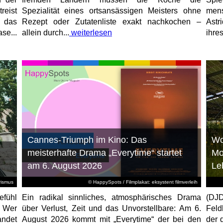
reist
Spezialität eines ortsansässigen Meisters ohne
mens
, das
Rezept oder Zutatenliste exakt nachkochen –
Astr
se...
allein durch...
weiterlesen
ihres
Cannes-Triumph im Kino: Das
Wo
meisterhafte Drama „Everytime“ startet
Mo
am 6. August 2026
Le
rismus
© HappySpots / Filmplakat: eksystent filmverleih
efühl
Ein radikal sinnliches, atmosphärisches Drama
(DJD
: Wer
über Verlust, Zeit und das Unvorstellbare: Am 6.
Feld
andet
August 2026 kommt mit „Everytime“ der bei den
der 