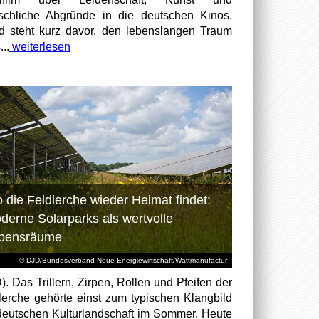
chliche Abgründe in die deutschen Kinos.
id steht kurz davor, den lebenslangen Traum
...
weiterlesen
 die Feldlerche wieder Heimat findet:
derne Solarparks als wertvolle
bensräume
© DJD/Bundesverband Neue Energiewirtschaft/Wattmanufactur
). Das Trillern, Zirpen, Rollen und Pfeifen der
lerche gehörte einst zum typischen Klangbild
deutschen Kulturlandschaft im Sommer. Heute