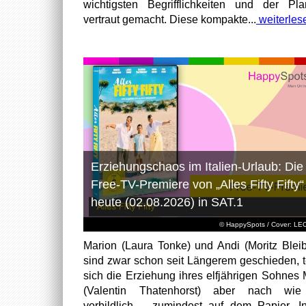
wichtigsten Begrifflichkeiten und der Pl
vertraut gemacht. Diese kompakte...
weiterles
Erziehungschaos im Italien-Urlaub: Die
Free-TV-Premiere von „Alles Fifty Fifty“
heute (02.08.2026) in SAT.1
© HappySpots / Cover: L
Marion (Laura Tonke) und Andi (Moritz Bleib
sind zwar schon seit Längerem geschieden, t
sich die Erziehung ihres elfjährigen Sohnes 
(Valentin Thatenhorst) aber nach wie
vorbildlich – zumindest auf dem Papier. I