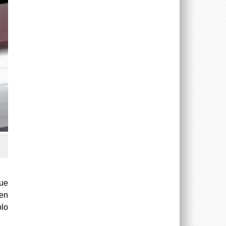
eue
hen
olo