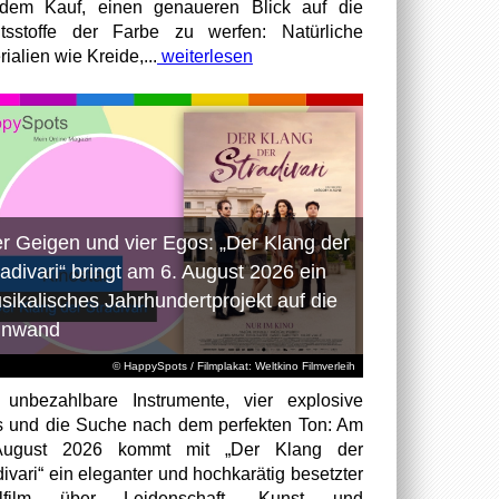
dem Kauf, einen genaueren Blick auf die
ltsstoffe der Farbe zu werfen: Natürliche
ialien wie Kreide,...
weiterlesen
er Geigen und vier Egos: „Der Klang der
radivari“ bringt am 6. August 2026 ein
sikalisches Jahrhundertprojekt auf die
inwand
© HappySpots / Filmplakat: Weltkino Filmverleih
 unbezahlbare Instrumente, vier explosive
 und die Suche nach dem perfekten Ton: Am
August 2026 kommt mit „Der Klang der
divari“ ein eleganter und hochkarätig besetzter
elfilm über Leidenschaft, Kunst und