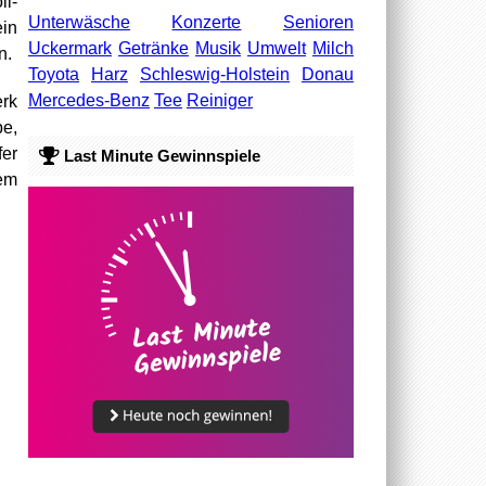
ll-
Unterwäsche
Konzerte
Senioren
ein
Uckermark
Getränke
Musik
Umwelt
Milch
en.
Toyota
Harz
Schleswig-Holstein
Donau
Mercedes-Benz
Tee
Reiniger
rk
be,
fer
Last Minute Gewinnspiele
em