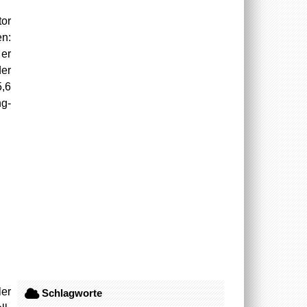
tor
en:
 er
der
5,6
g-
ler
Schlagworte