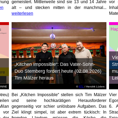
anung
gemeistert. Mittlerweile sind sie 13 und 14 Jahre
vor 
en
alt – und stecken mitten in der manchmal...
Inha
weiterlesen
Mater
Vi
„Kitchen Impossible“: Das Vater-Sohn-
St
Duo Stemberg fordert heute (02.08.2026)
mu
Tim Mälzer heraus
Le
EONINE
©
RTL
/ Hendrik Lüders
treu)
Bei „Kitchen Impossible“ stellen sich Tim Mälzer
Vier
eilen
und seine hochkarätigen Herausforderer
Egos
Milan
gegenseitig vor schier unlösbare Aufgaben. Das
6. 
 vor
Ziel klingt simpel, ist aber extrem tückisch: In
Stra
n der
fremden Ländern müssen die Köche die
Spi