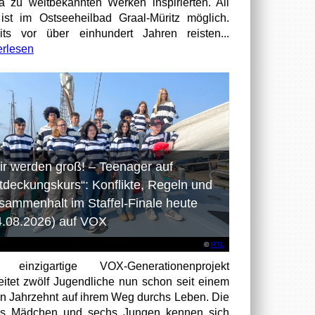
a zu weltbekannten Werken inspirierten. All
ist im Ostseeheilbad Graal-Müritz möglich.
its vor über einhundert Jahren reisten...
erlesen
ir werden groß! – Teenager auf
tdeckungskurs“: Konflikte, Regeln und
sammenhalt im Staffel-Finale heute
4.08.2026) auf VOX
©
RTL
 einzigartige VOX-Generationenprojekt
eitet zwölf Jugendliche nun schon seit einem
en Jahrzehnt auf ihrem Weg durchs Leben. Die
hs Mädchen und sechs Jungen kennen sich