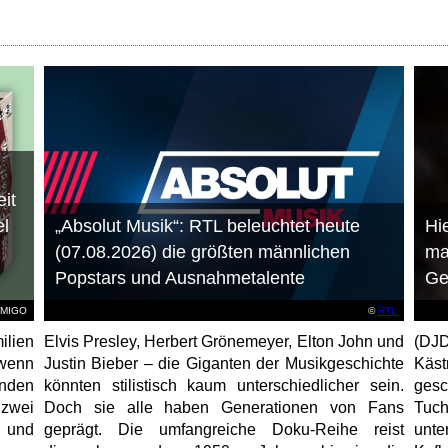
it
el
„Absolut Musik“: RTL beleuchtet heute
Hie
(07.08.2026) die größten männlichen
ma
Popstars und Ausnahmetalente
Ge
AMIGO
©
RTL
ilien
Elvis Presley, Herbert Grönemeyer, Elton John und
(DJD
 wenn
Justin Bieber – die Giganten der Musikgeschichte
Käs
unden
könnten stilistisch kaum unterschiedlicher sein.
gesc
 zwei
Doch sie alle haben Generationen von Fans
Tuch
e und
geprägt. Die umfangreiche Doku-Reihe reist
unt