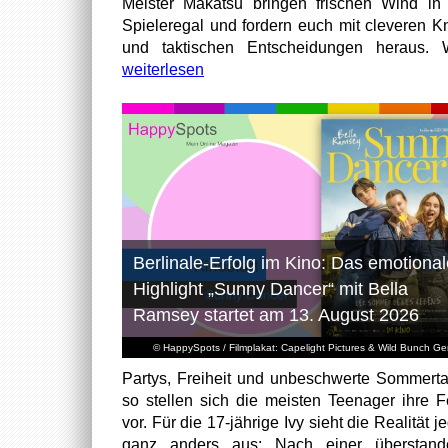
Meister Makatsu bringen frischen Wind in
Spieleregal und fordern euch mit cleveren Kn
und taktischen Entscheidungen heraus. W
weiterlesen
Berlinale-Erfolg im Kino: Das emotional
Highlight „Sunny Dancer“ mit Bella
Ramsey startet am 13. August 2026
© HappySpots / Filmplakat: Capelight Pictures & Wild Bunch G
Partys, Freiheit und unbeschwerte Sommert
so stellen sich die meisten Teenager ihre F
vor. Für die 17-jährige Ivy sieht die Realität 
ganz anders aus: Nach einer überstand