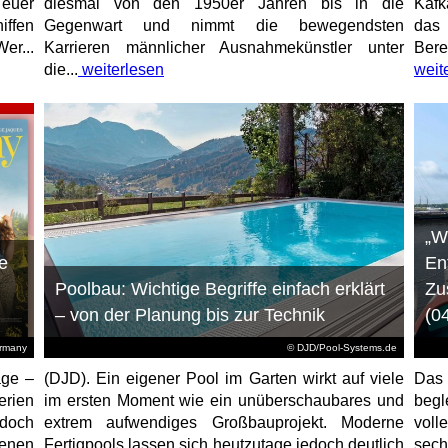
 euer
diesmal von den 1950er Jahren bis in die
Kafk
iffen
Gegenwart und nimmt die bewegendsten
das 
er...
Karrieren männlicher Ausnahmekünstler unter
Bere
die...
weiterlesen
weit
„W
e
En
Poolbau: Wichtige Begriffe einfach erklärt
Zu
– von der Planung bis zur Technik
(0
ermany
© DJD/Pool-Systems.de
age –
(DJD). Ein eigener Pool im Garten wirkt auf viele
Das
erien
im ersten Moment wie ein unüberschaubares und
begl
jedoch
extrem aufwendiges Großbauprojekt. Moderne
voll
enen
Fertigpools lassen sich heutzutage jedoch deutlich
sec