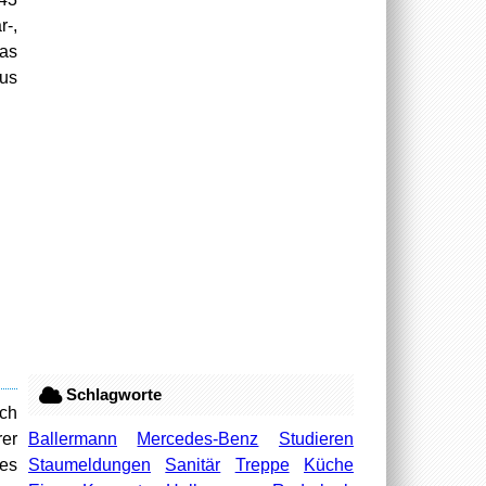
r-,
das
us
Schlagworte
ich
Ballermann
Mercedes-Benz
Studieren
rer
Staumeldungen
Sanitär
Treppe
Küche
 es