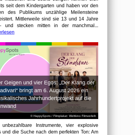
its seit dem Kindergarten und haben vor den
en des Publikums unzählige Meilensteine
istert. Mittlerweile sind sie 13 und 14 Jahre
– und stecken mitten in der manchmal...
erlesen
er Geigen und vier Egos: „Der Klang der
radivari“ bringt am 6. August 2026 ein
sikalisches Jahrhundertprojekt auf die
inwand
© HappySpots / Filmplakat: Weltkino Filmverleih
 unbezahlbare Instrumente, vier explosive
 und die Suche nach dem perfekten Ton: Am