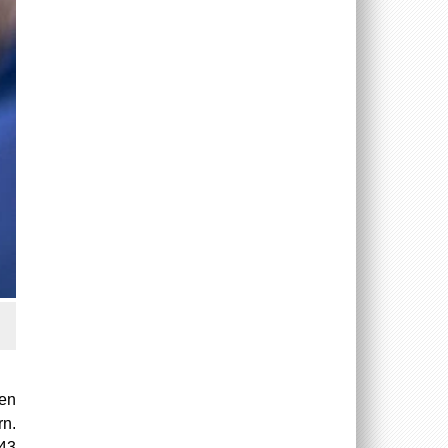
en
rn.
43