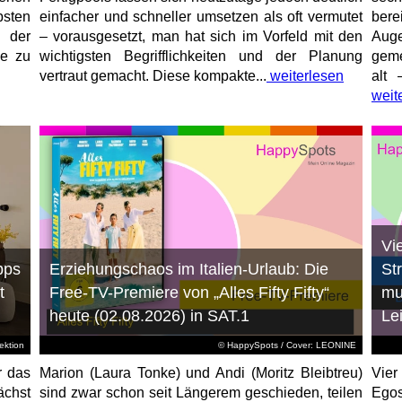
sten
einfacher und schneller umsetzen als oft vermutet
bere
 der
– vorausgesetzt, man hat sich im Vorfeld mit den
Aug
ne zu
wichtigsten Begrifflichkeiten und der Planung
geme
vertraut gemacht. Diese kompakte...
weiterlesen
alt 
weit
Vi
pps
Erziehungschaos im Italien-Urlaub: Die
St
t
Free-TV-Premiere von „Alles Fifty Fifty“
mu
heute (02.08.2026) in SAT.1
Le
ktion
© HappySpots / Cover: LEONINE
r das
Marion (Laura Tonke) und Andi (Moritz Bleibtreu)
Vier
chst
sind zwar schon seit Längerem geschieden, teilen
Egos