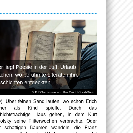
r liegt Poesie in der Luft: Urlaub
chen, wo berühmte Literaten ihre
schichten entdeckten
© DJD/Tourismus- und Kur GmbH Graal-Müritz
). Über feinen Sand laufen, wo schon Erich
tner als Kind spielte. Durch das
hichtsträchtige Haus gehen, in dem Kurt
olsky seine Flitterwochen verbrachte. Oder
er schattigen Bäumen wandeln, die Franz