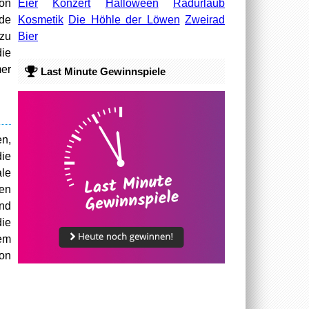
Eier
Konzert
Halloween
Radurlaub
on
Kosmetik
Die Höhle der Löwen
Zweirad
nde
Bier
 zu
die
mer
Last Minute Gewinnspiele
en,
die
ale
ren
und
die
dem
von