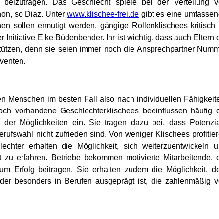
 beizutragen. Das Geschlecht spiele bei der Verteilung v
hon, so Diaz. Unter
www.klischee-frei.de
gibt es eine umfasse
n sollen ermutigt werden, gängige Rollenklischees kritisch
er Initiative Elke Büdenbender. Ihr ist wichtig, dass auch Eltern 
ützen, denn sie seien immer noch die Ansprechpartner Num
venten.
en Menschen im besten Fall also nach individuellen Fähigkeit
Doch vorhandene Geschlechterklischees beeinflussen häufig 
der Möglichkeiten ein. Sie tragen dazu bei, dass Potenzi
ufswahl nicht zufrieden sind. Von weniger Klischees profitie
lechter erhalten die Möglichkeit, sich weiterzuentwickeln 
t zu erfahren. Betriebe bekommen motivierte Mitarbeitende, 
zum Erfolg beitragen. Sie erhalten zudem die Möglichkeit, 
der besonders in Berufen ausgeprägt ist, die zahlenmäßig 