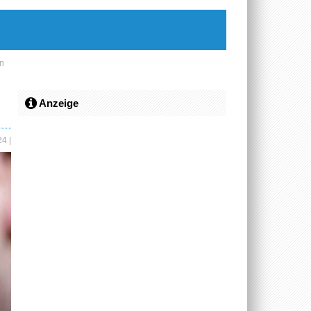
en
Anzeige
024
|