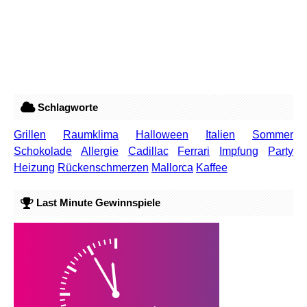
Schlagworte
Grillen
Raumklima
Halloween
Italien
Sommer
Schokolade
Allergie
Cadillac
Ferrari
Impfung
Party
Heizung
Rückenschmerzen
Mallorca
Kaffee
Last Minute Gewinnspiele