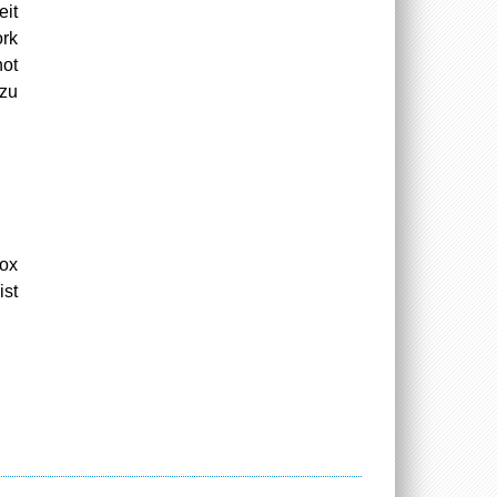
eit
rk
not
 zu
ox
ist