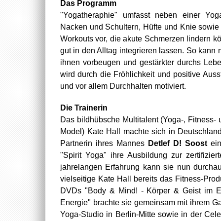
Das Programm
"Yogatheraphie" umfasst neben einer Yoga
Nacken und Schultern, Hüfte und Knie sowie
Workouts vor, die akute Schmerzen lindern kö
gut in den Alltag integrieren lassen. So ka
ihnen vorbeugen und gestärkter durchs Leb
wird durch die Fröhlichkeit und positive A
und vor allem Durchhalten motiviert.
Die Trainerin
Das bildhübsche Multitalent (Yoga-, Fitness-
Model) Kate Hall machte sich in Deutschland
Partnerin ihres Mannes
Detlef D! Soost
ein
"Spirit Yoga" ihre Ausbildung zur zertifizie
jahrelangen Erfahrung kann sie nun durchau
vielseitige Kate Hall bereits das Fitness-Prod
DVDs "Body & Mind! - Körper & Geist im E
Energie" brachte sie gemeinsam mit ihrem Gat
Yoga-Studio in Berlin-Mitte sowie in der Cel