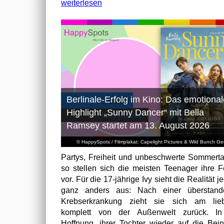
weiterlesen
Berlinale-Erfolg im Kino: Das emotional
Highlight „Sunny Dancer“ mit Bella
Ramsey startet am 13. August 2026
© HappySpots / Filmplakat: Capelight Pictures & Wild Bunch G
Partys, Freiheit und unbeschwerte Sommert
so stellen sich die meisten Teenager ihre F
vor. Für die 17-jährige Ivy sieht die Realität 
ganz anders aus: Nach einer überstand
Krebserkrankung zieht sie sich am lieb
komplett von der Außenwelt zurück. In
Hoffnung, ihrer Tochter wieder auf die Bei