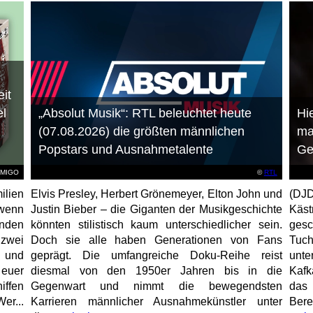
it
el
„Absolut Musik“: RTL beleuchtet heute
Hie
(07.08.2026) die größten männlichen
ma
Popstars und Ausnahmetalente
Ge
AMIGO
©
RTL
ilien
Elvis Presley, Herbert Grönemeyer, Elton John und
(DJD
 wenn
Justin Bieber – die Giganten der Musikgeschichte
Käs
unden
könnten stilistisch kaum unterschiedlicher sein.
gesc
 zwei
Doch sie alle haben Generationen von Fans
Tuch
e und
geprägt. Die umfangreiche Doku-Reihe reist
unt
 euer
diesmal von den 1950er Jahren bis in die
Kafk
iffen
Gegenwart und nimmt die bewegendsten
das 
er...
Karrieren männlicher Ausnahmekünstler unter
Bere