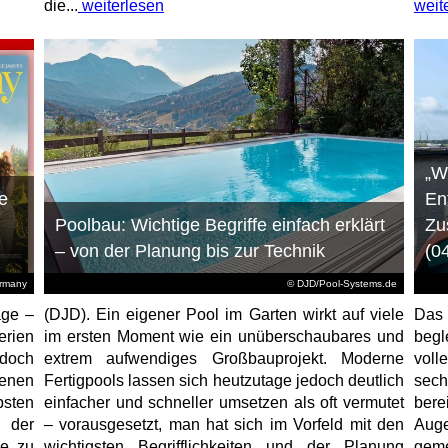
die...
weiterlesen
weit
„W
e
En
Poolbau: Wichtige Begriffe einfach erklärt
Zu
– von der Planung bis zur Technik
(0
ermany
© DJD/Pool-Systems.de
age –
(DJD). Ein eigener Pool im Garten wirkt auf viele
Das
erien
im ersten Moment wie ein unüberschaubares und
begl
jedoch
extrem aufwendiges Großbauprojekt. Moderne
voll
enen
Fertigpools lassen sich heutzutage jedoch deutlich
sec
sten
einfacher und schneller umsetzen als oft vermutet
bere
 der
– vorausgesetzt, man hat sich im Vorfeld mit den
Aug
ne zu
wichtigsten Begrifflichkeiten und der Planung
geme