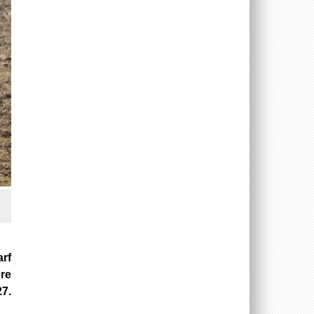
rf
ere
7.