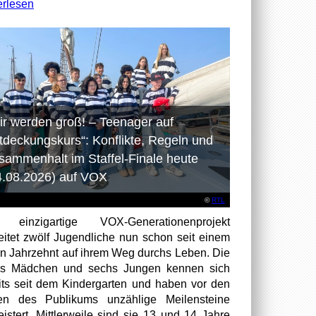
erlesen
ir werden groß! – Teenager auf
tdeckungskurs“: Konflikte, Regeln und
sammenhalt im Staffel-Finale heute
4.08.2026) auf VOX
©
RTL
 einzigartige VOX-Generationenprojekt
eitet zwölf Jugendliche nun schon seit einem
en Jahrzehnt auf ihrem Weg durchs Leben. Die
hs Mädchen und sechs Jungen kennen sich
its seit dem Kindergarten und haben vor den
en des Publikums unzählige Meilensteine
istert. Mittlerweile sind sie 13 und 14 Jahre