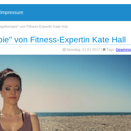
Impressum
atherapie" von Fitness-Expertin Kate Hall
e" von Fitness-Expertin Kate Hall
Samstag, 21.01.2017
|
Tags:
Gewinnsp