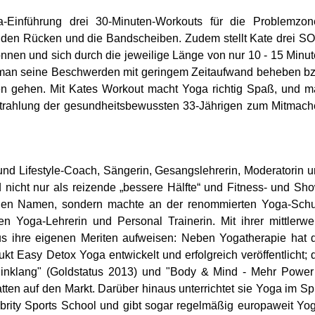
-Einführung drei 30-Minuten-Workouts für die Problemzon
 den Rücken und die Bandscheiben. Zudem stellt Kate drei S
nnen und sich durch die jeweilige Länge von nur 10 - 15 Minu
nn man seine Beschwerden mit geringem Zeitaufwand beheben b
en gehen. Mit Kates Workout macht Yoga richtig Spaß, und 
usstrahlung der gesundheitsbewussten 33-Jährigen zum Mitmac
 und Lifestyle-Coach, Sängerin, Gesangslehrerin, Moderatorin 
 nicht nur als reizende „bessere Hälfte“ und Fitness- und Sh
en Namen, sondern machte an der renommierten Yoga-Schu
rten Yoga-Lehrerin und Personal Trainerin. Mit ihrer mittlerwe
s ihre eigenen Meriten aufweisen: Neben Yogatherapie hat 
ukt Easy Detox Yoga entwickelt und erfolgreich veröffentlicht; 
inklang" (Goldstatus 2013) und "Body & Mind - Mehr Power
ten auf den Markt. Darüber hinaus unterrichtet sie Yoga im Spi
ebrity Sports School und gibt sogar regelmäßig europaweit Yo