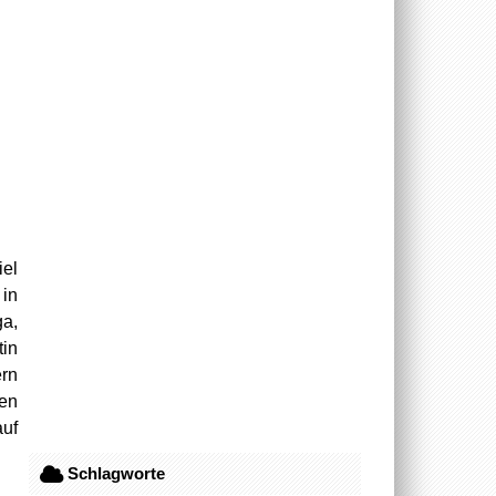
iel
 in
ga,
tin
ern
den
uf
Schlagworte