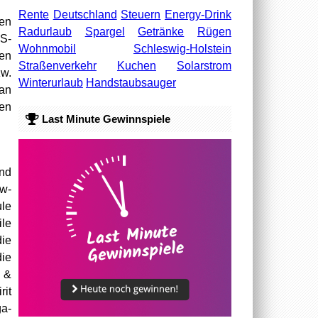
Rente
Deutschland
Steuern
Energy-Drink
en
Radurlaub
Spargel
Getränke
Rügen
OS-
Wohnmobil
Schleswig-Holstein
ten
Straßenverkehr
Kuchen
Solarstrom
zw.
Winterurlaub
Handstaubsauger
man
hen
Last Minute Gewinnspiele
und
ow-
le
ile
die
die
 &
rit
ga-