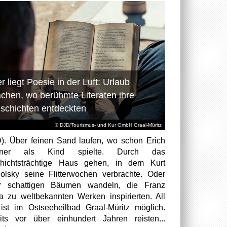
r liegt Poesie in der Luft: Urlaub
chen, wo berühmte Literaten ihre
schichten entdeckten
© DJD/Tourismus- und Kur GmbH Graal-Müritz
). Über feinen Sand laufen, wo schon Erich
tner als Kind spielte. Durch das
hichtsträchtige Haus gehen, in dem Kurt
olsky seine Flitterwochen verbrachte. Oder
er schattigen Bäumen wandeln, die Franz
a zu weltbekannten Werken inspirierten. All
ist im Ostseeheilbad Graal-Müritz möglich.
its vor über einhundert Jahren reisten...