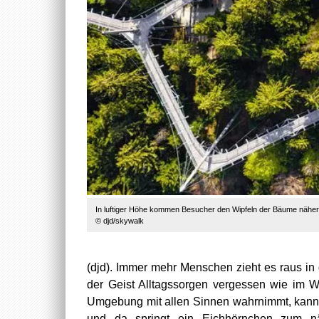
In luftiger Höhe kommen Besucher den Wipfeln der Bäume nähe
© djd/skywalk
(djd). Immer mehr Menschen zieht es raus in
der Geist Alltagssorgen vergessen wie im W
Umgebung mit allen Sinnen wahrnimmt, kann vi
und da springt ein Eichhörnchen zum nä