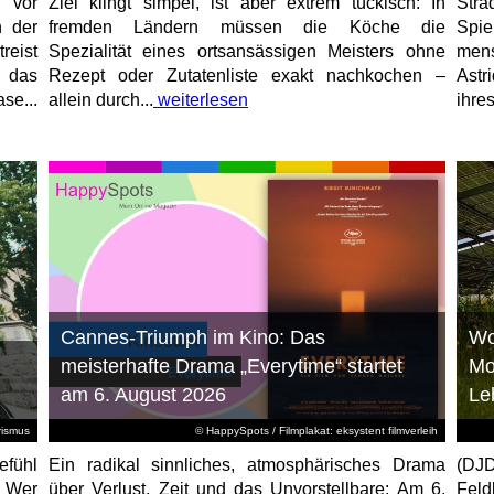
 vor
Ziel klingt simpel, ist aber extrem tückisch: In
Stra
n der
fremden Ländern müssen die Köche die
Spi
reist
Spezialität eines ortsansässigen Meisters ohne
mens
, das
Rezept oder Zutatenliste exakt nachkochen –
Astr
se...
allein durch...
weiterlesen
ihres
Cannes-Triumph im Kino: Das
Wo
meisterhafte Drama „Everytime“ startet
Mo
am 6. August 2026
Le
rismus
© HappySpots / Filmplakat: eksystent filmverleih
efühl
Ein radikal sinnliches, atmosphärisches Drama
(DJD
: Wer
über Verlust, Zeit und das Unvorstellbare: Am 6.
Feld