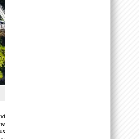
und
ine
aus
er