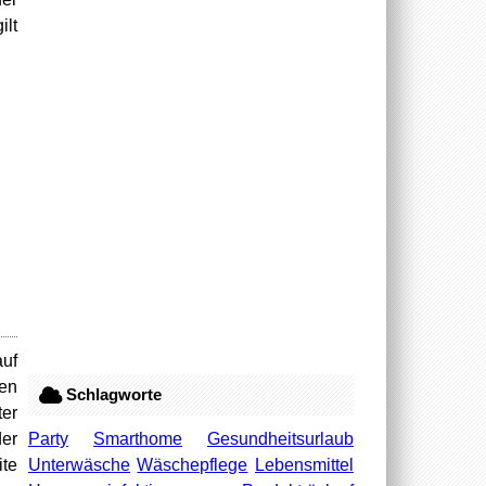
ilt
auf
en
Schlagworte
ter
Party
Smarthome
Gesundheitsurlaub
der
Unterwäsche
Wäschepflege
Lebensmittel
ite