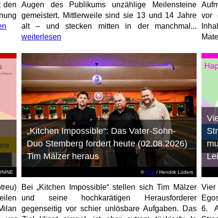
t den
Augen des Publikums unzählige Meilensteine
Aufm
anung
gemeistert. Mittlerweile sind sie 13 und 14 Jahre
vor 
en
alt – und stecken mitten in der manchmal...
Inha
weiterlesen
Mater
Vi
„Kitchen Impossible“: Das Vater-Sohn-
St
Duo Stemberg fordert heute (02.08.2026)
mu
Tim Mälzer heraus
Le
EONINE
©
RTL
/ Hendrik Lüders
treu)
Bei „Kitchen Impossible“ stellen sich Tim Mälzer
Vier
eilen
und seine hochkarätigen Herausforderer
Egos
Milan
gegenseitig vor schier unlösbare Aufgaben. Das
6. 