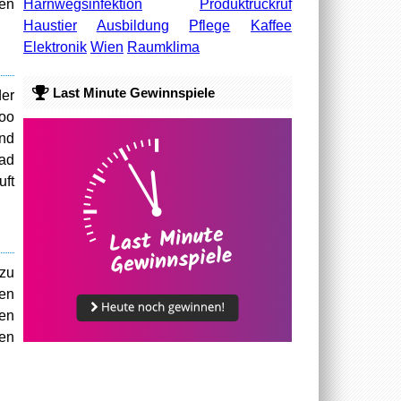
Harnwegsinfektion
Produktrückruf
ßen
Haustier
Ausbildung
Pflege
Kaffee
Elektronik
Wien
Raumklima
Last Minute Gewinnspiele
der
zoo
und
fad
uft
 zu
en
en
gen