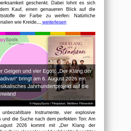
erksamkeit geschenkt. Dabei lohnt es sich
dem Kauf, einen genaueren Blick auf die
ltsstoffe der Farbe zu werfen: Natürliche
ialien wie Kreide,...
weiterlesen
er Geigen und vier Egos: „Der Klang der
radivari“ bringt am 6. August 2026 ein
sikalisches Jahrhundertprojekt auf die
inwand
© HappySpots / Filmplakat: Weltkino Filmverleih
 unbezahlbare Instrumente, vier explosive
 und die Suche nach dem perfekten Ton: Am
August 2026 kommt mit „Der Klang der