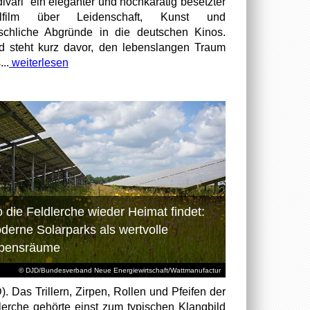
divari“ ein eleganter und hochkarätig besetzter
elfilm über Leidenschaft, Kunst und
chliche Abgründe in die deutschen Kinos.
id steht kurz davor, den lebenslangen Traum
...
weiterlesen
 die Feldlerche wieder Heimat findet:
derne Solarparks als wertvolle
bensräume
© DJD/Bundesverband Neue Energiewirtschaft/Wattmanufactur
). Das Trillern, Zirpen, Rollen und Pfeifen der
lerche gehörte einst zum typischen Klangbild