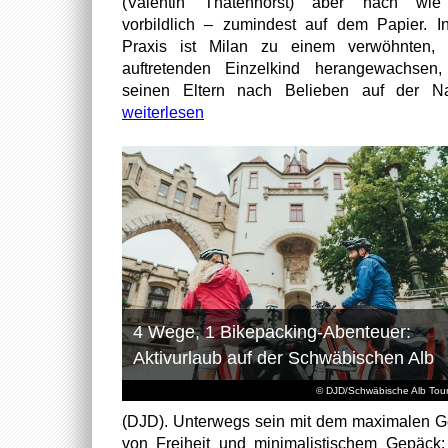
(Valentin Thatenhorst) aber nach wie
vorbildlich – zumindest auf dem Papier. I
Praxis ist Milan zu einem verwöhnten, t
auftretenden Einzelkind herangewachsen
seinen Eltern nach Belieben auf der Na
weiterlesen
4 Wege, 1 Bikepacking-Abenteuer:
Aktivurlaub auf der Schwäbischen Alb
© DJD/Schwäbische Alb Tou
(DJD). Unterwegs sein mit dem maximalen G
von Freiheit und minimalistischem Gepäck