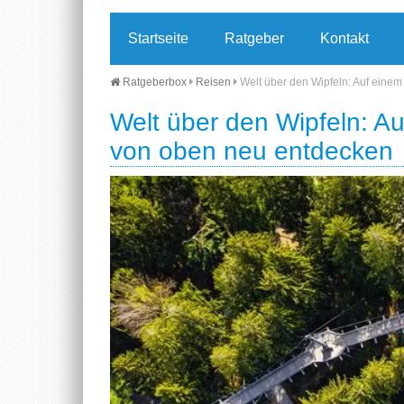
Startseite
Ratgeber
Kontakt
Ratgeberbox
Reisen
Welt über den Wipfeln: Auf ein
Welt über den Wipfeln: A
von oben neu entdecken