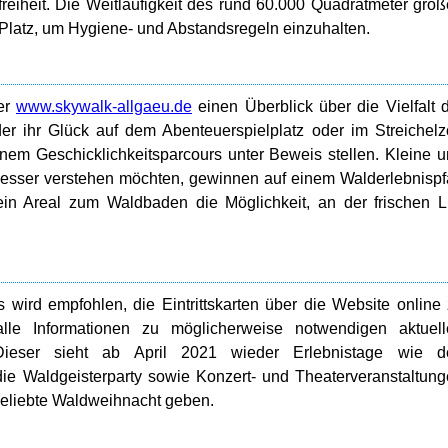
reiheit. Die Weitläufigkeit des rund 60.000 Quadratmeter gro
latz, um Hygiene- und Abstandsregeln einzuhalten.
ter
www.skywalk-allgaeu.de
einen Überblick über die Vielfalt 
er ihr Glück auf dem Abenteuerspielplatz oder im Streichel
inem Geschicklichkeitsparcours unter Beweis stellen. Kleine 
esser verstehen möchten, gewinnen auf einem Walderlebnisp
in Areal zum Waldbaden die Möglichkeit, an der frischen L
wird empfohlen, die Eintrittskarten über die Website online
le Informationen zu möglicherweise notwendigen aktuell
 Dieser sieht ab April 2021 wieder Erlebnistage wie d
die Waldgeisterparty sowie Konzert- und Theaterveranstaltun
beliebte Waldweihnacht geben.