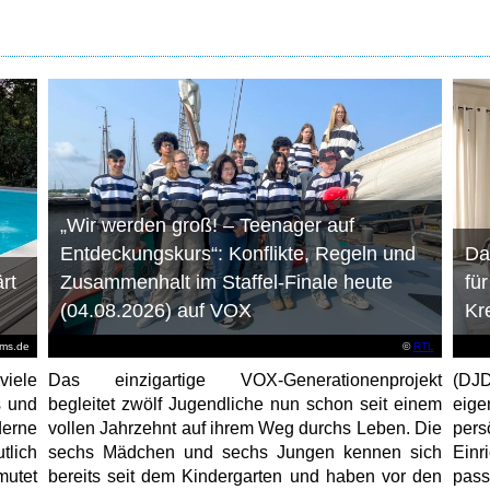
„Wir werden groß! – Teenager auf
Entdeckungskurs“: Konflikte, Regeln und
Da
rt
Zusammenhalt im Staffel-Finale heute
fü
(04.08.2026) auf VOX
Kr
ems.de
©
RTL
viele
Das einzigartige VOX-Generationenprojekt
(DJD
s und
begleitet zwölf Jugendliche nun schon seit einem
eig
erne
vollen Jahrzehnt auf ihrem Weg durchs Leben. Die
per
tlich
sechs Mädchen und sechs Jungen kennen sich
Ein
mutet
bereits seit dem Kindergarten und haben vor den
pas