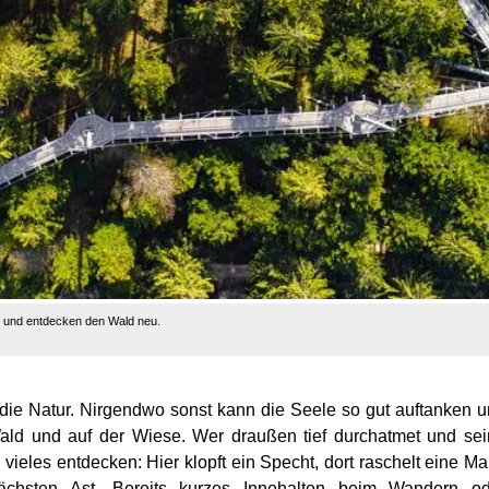
r und entdecken den Wald neu.
 die Natur. Nirgendwo sonst kann die Seele so gut auftanken 
ald und auf der Wiese. Wer draußen tief durchatmet und se
eles entdecken: Hier klopft ein Specht, dort raschelt eine M
chsten Ast. Bereits kurzes Innehalten beim Wandern od